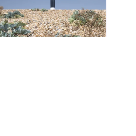
Destinations Europe
MARS 26, 2026
Dungeness : À la découverte du paysage le plus
étrange d’Angleterre
Découvrez Dungeness dans le Kent, souvent qualifié
de seul désert d'Angleterre. Explorez ses paysages
post-apocalyptiques, sa nature et ses logements