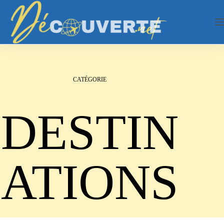
Passer
au
contenu
CATÉGORIE
DESTIN
ATIONS