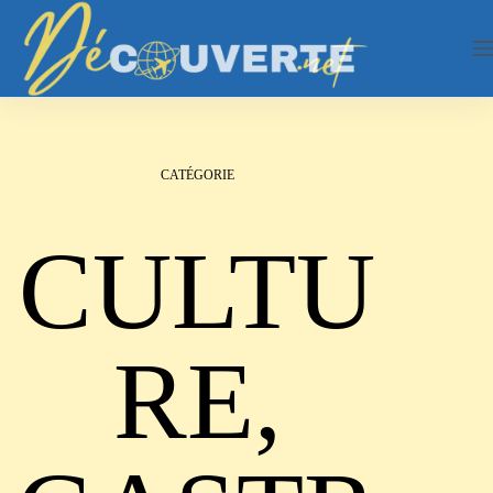
Passer
au
contenu
CATÉGORIE
CULTU
RE,