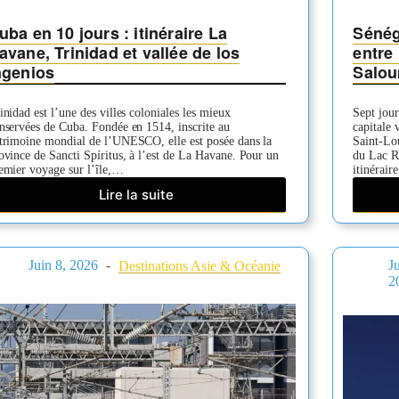
uba en 10 jours : itinéraire La
Sénéga
avane, Trinidad et vallée de los
entre 
ngenios
Salo
inidad est l’une des villes coloniales les mieux
Sept jour
nservées de Cuba. Fondée en 1514, inscrite au
capitale 
trimoine mondial de l’UNESCO, elle est posée dans la
Saint-Lou
ovince de Sancti Spíritus, à l’est de La Havane. Pour un
du Lac R
emier voyage sur l’île,…
itinérair
Lire la suite
Cuba
en
10
jours
Juin 8, 2026
J
Destinations Asie & Océanie
:
2
itinéraire
La
Havane,
Trinidad
et
vallée
de