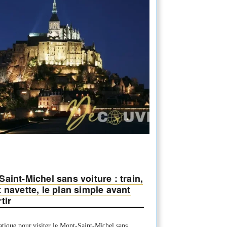
le
Sine-
Saloum
aint-Michel sans voiture : train,
 navette, le plan simple avant
tir
tique pour visiter le Mont-Saint-Michel sans