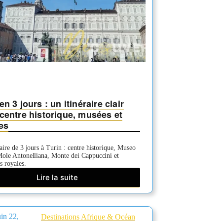
en 3 jours : un itinéraire clair
 centre historique, musées et
es
aire de 3 jours à Turin : centre historique, Museo
Mole Antonelliana, Monte dei Cappuccini et
s royales.
Lire la suite
Turin
en
3
jours
uin 22,
Destinations Afrique & Océan
: