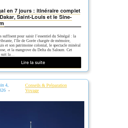
l en 7 jours : itinéraire complet
Dakar, Saint-Louis et le Sine-
um
s suffisent pour saisir l’essentiel du Sénégal : la
vibrante, l’île de Gorée chargée de mémoire,
is et son patrimoine colonial, le spectacle minéral
ose, et la mangrove du Delta du Saloum. Cet
e suit la…
Lire la suite
Sénégal
en
7
jours
uin 4,
Conseils & Préparation
:
026
Voyage
itinéraire
complet
entre
Dakar,
Saint-
Louis
et