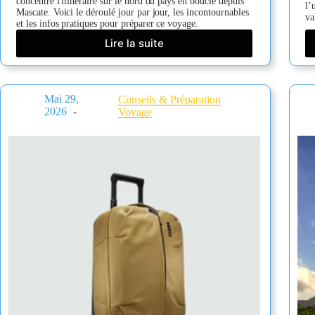
concentre l'itinéraire sur le nord du pays en boucle depuis
l’
Mascate. Voici le déroulé jour par jour, les incontournables
va
et les infos pratiques pour préparer ce voyage.
Lire la suite
Oman
en
5
jours
Mai 29,
Conseils & Préparation
:
2026
Voyage
itinéraire
complet
depuis
Mascate
pour
un
premier
voyage