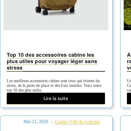
Top 10 des accessoires cabine les
A
plus utiles pour voyager léger sans
r
stress
v
Les meilleurs accessoires cabine sont ceux qui évitent du
Un
stress, de la perte de place et des frais inutiles. Voici notre
Ca
top 10 des plus utiles.
ra
Lire la suite
Top
10
des
accessoires
Mai 21, 2026
Guides Ville & Activités
cabine
les