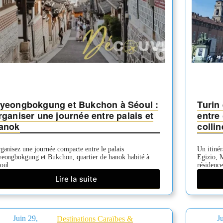
yeongbokgung et Bukchon à Séoul :
Turin 
rganiser une journée entre palais et
entre
anok
collin
ganisez une journée compacte entre le palais
Un itinér
eongbokgung et Bukchon, quartier de hanok habité à
Egizio, 
oul.
résidence
Lire la suite
Gyeongbokgung
et
Bukchon
à
Juin 29,
J
Destinations Caraïbes &
Séoul