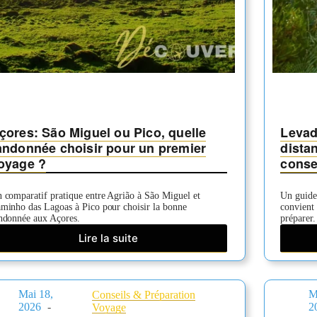
çores: São Miguel ou Pico, quelle
Levad
andonnée choisir pour un premier
distan
oyage ?
consei
 comparatif pratique entre Agrião à São Miguel et
Un guide 
minho das Lagoas à Pico pour choisir la bonne
convient
ndonnée aux Açores.
préparer.
Lire la suite
Açores:
São
Miguel
ou
Mai 18,
M
Conseils & Préparation
Pico,
2026
2
Voyage
quelle