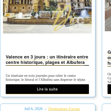
G
Valence en 3 jours : un itinéraire entre
o
centre historique, plages et Albufera
h
Or
Un itinéraire en trois journées pour relier le centre
Gy
historique, le littoral et l'Albufera sans disperser le séjour.
Sé
Lire la suite
Valence
en
3
jours
Juil 6, 2026
Destinations Europe
: