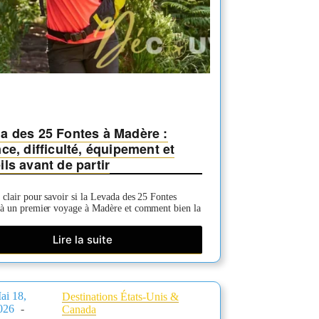
a des 25 Fontes à Madère :
ce, difficulté, équipement et
ls avant de partir
clair pour savoir si la Levada des 25 Fontes
 à un premier voyage à Madère et comment bien la
Lire la suite
Levada
des
25
Fontes
ai 18,
Destinations États-Unis &
à
026
Canada
Madère