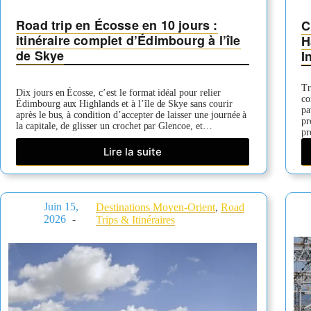
Road trip en Écosse en 10 jours :
C
itinéraire complet d’Édimbourg à l’île
H
de Skye
I
Tr
Dix jours en Écosse, c’est le format idéal pour relier
co
Édimbourg aux Highlands et à l’île de Skye sans courir
pa
après le bus, à condition d’accepter de laisser une journée à
pr
la capitale, de glisser un crochet par Glencoe, et…
pr
Lire la suite
Road
trip
en
Écosse
Juin 15,
Destinations Moyen-Orient
,
Road
en
2026
Trips & Itinéraires
10
jours
:
itinéraire
complet
d’Édimbourg
à