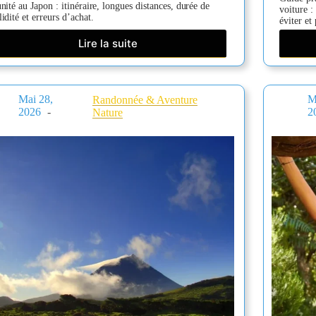
unité au Japon : itinéraire, longues distances, durée de
voiture :
lidité et erreurs d’achat.
éviter et
Lire la suite
JR
Pass
au
Japon
Mai 28,
M
Randonnée & Aventure
:
2026
2
Nature
la
méthode
simple
pour
savoir
s’il
vaut
mieux
acheter
un
pass
ou
des
billets