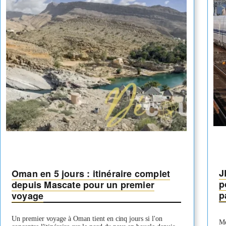
l’île
de
Skye
J
Oman en 5 jours : itinéraire complet
p
depuis Mascate pour un premier
p
voyage
Un premier voyage à Oman tient en cinq jours si l'on
Mé