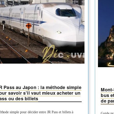
los
Ingenios
R Pass au Japon : la méthode simple
Mont-S
our savoir s’il vaut mieux acheter un
bus et
ass ou des billets
de par
thode simple pour décider entre JR Pass et billets à
Guide pra