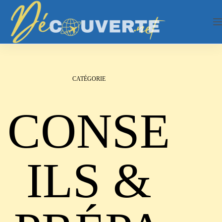
Passer
au
contenu
CATÉGORIE
CONSE
ILS &