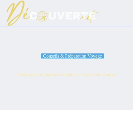
Passer
au
contenu
Conseils & Préparation Voyage
Deux pays rejoignent Schengen : ce que cela change