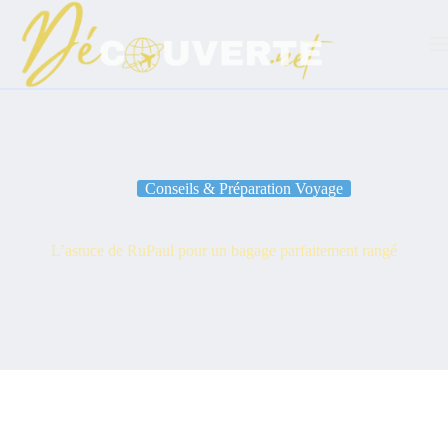
Passer
au
contenu
Conseils & Préparation Voyage
L’astuce de RuPaul pour un bagage parfaitement rangé