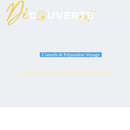
Passer
au
contenu
Conseils & Préparation Voyage
Les itinéraires de vol avec la plus forte turbulence