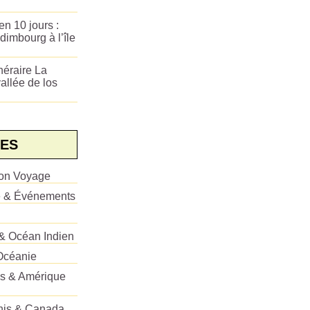
n 10 jours :
dimbourg à l’île
néraire La
allée de los
ES
ion Voyage
e & Événements
 & Océan Indien
Océanie
es & Amérique
Unis & Canada