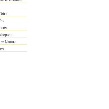
Orient
tés
ours
siaques
re Nature
res