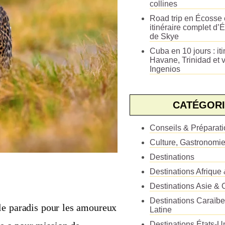
collines
Road trip en Écosse e
itinéraire complet d’É
de Skye
Cuba en 10 jours : iti
Havane, Trinidad et v
Ingenios
CATÉGORI
Conseils & Préparat
Culture, Gastronomi
Destinations
Destinations Afrique
Destinations Asie & 
Destinations Caraïb
ble paradis pour les amoureux
Latine
Destinations États-