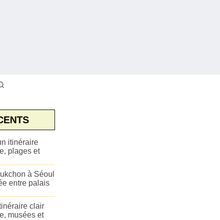
CENTS
n itinéraire
e, plages et
ukchon à Séoul
ée entre palais
tinéraire clair
ue, musées et