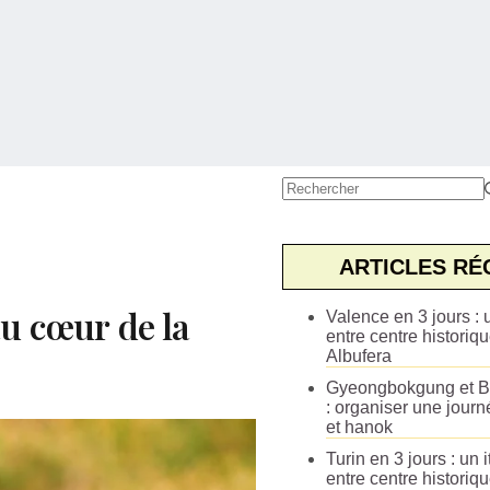
Aucun
résultat
ARTICLES RÉ
au cœur de la
Valence en 3 jours : u
entre centre historiqu
Albufera
Gyeongbokgung et B
: organiser une journ
et hanok
Turin en 3 jours : un i
entre centre historiq