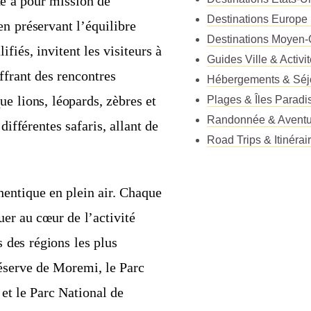
xe a pour mission de
Destinations Europe
n préservant l’équilibre
Destinations Moyen-
fiés, invitent les visiteurs à
Guides Ville & Activi
ffrant des rencontres
Hébergements & Séj
e lions, léopards, zèbres et
Plages & Îles Paradi
Randonnée & Aventu
ifférentes safaris, allant de
Road Trips & Itinérai
hentique en plein air. Chaque
er au cœur de l’activité
s des régions les plus
éserve de Moremi, le Parc
et le Parc National de