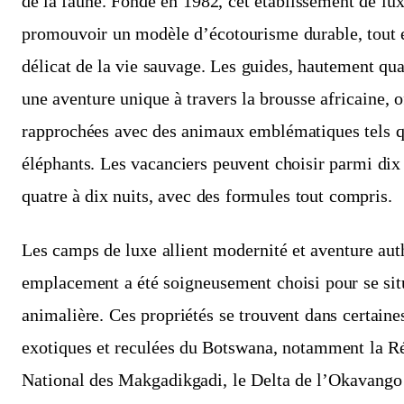
de la faune. Fondé en 1982, cet établissement de lu
promouvoir un modèle d’écotourisme durable, tout e
délicat de la vie sauvage. Les guides, hautement quali
une aventure unique à travers la brousse africaine, o
rapprochées avec des animaux emblématiques tels qu
éléphants. Les vacanciers peuvent choisir parmi dix d
quatre à dix nuits, avec des formules tout compris.
Les camps de luxe allient modernité et aventure aut
emplacement a été soigneusement choisi pour se situ
animalière. Ces propriétés se trouvent dans certaine
exotiques et reculées du Botswana, notamment la R
National des Makgadikgadi, le Delta de l’Okavango 