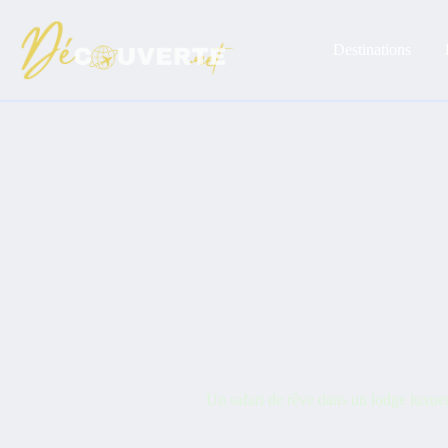
Passer
au
contenu
Destinations
Un safari de rêve dans un lodge luxueu