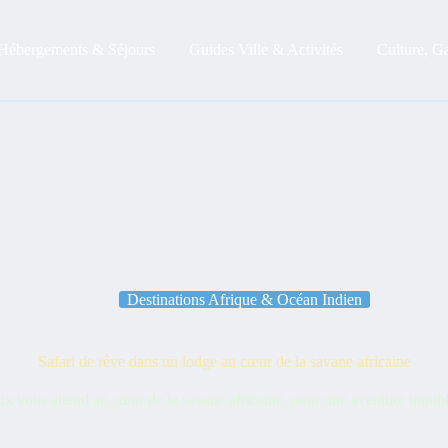
Hébergements & Séjours
Guides Ville & Activités
Culture, G
Destinations Afrique & Océan Indien
Safari de rêve dans un lodge au cœur de la savane africaine
x vous attend au cœur de la savane africaine, pour une aventure inoubl