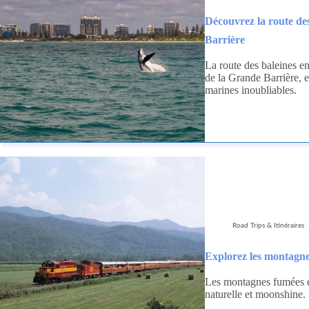
Découvrez la route des
Barrière
La route des baleines en
de la Grande Barrière, e
marines inoubliables.
Road Trips & Itinéraires
Explorez les montagne
Les montagnes fumées e
naturelle et moonshine.