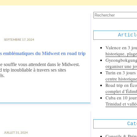
Aucun
résultat
Articl
SEPTEMBRE 17, 2024
Valence en 3 jour
historique, plag
s emblématiques du Midwest en road trip
Gyeongbokgung 
e souffle vous attendent dans le Midwest.
organiser une jo
rip inoubliable à travers ses sites
Turin en 3 jours :
ls.
centre historiqu
Road trip en Écos
complet d’Édimb
Cuba en 10 jours
Trinidad et vall
Cat
JUILLET 31, 2024
Conseils & Prép