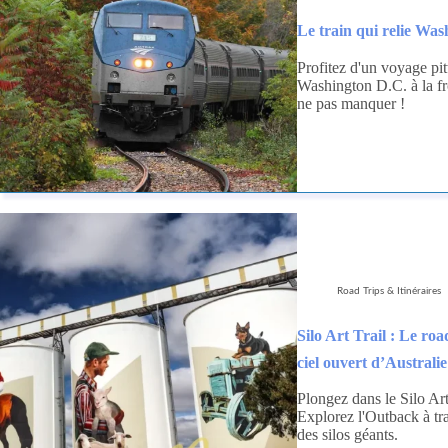
Le train qui relie Wa
Profitez d'un voyage pit
Washington D.C. à la fr
ne pas manquer !
Road Trips & Itinéraires
Silo Art Trail : Le roa
ciel ouvert d’Australie
Plongez dans le Silo Art
Explorez l'Outback à tr
des silos géants.