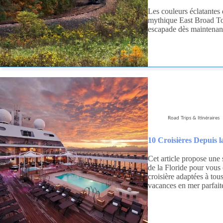
Les couleurs éclatantes
mythique East Broad To
escapade dès maintenan
Road Trips & Itinéraires
10 Croisières Depuis 
Cet article propose une 
de la Floride pour vous
croisière adaptées à tou
vacances en mer parfait