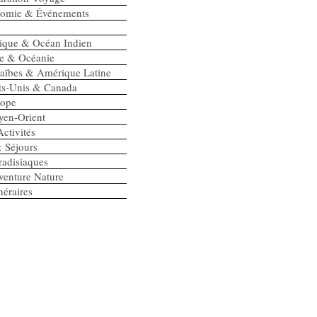
onomie & Événements
rique & Océan Indien
ie & Océanie
raïbes & Amérique Latine
ats-Unis & Canada
rope
yen-Orient
ctivités
 Séjours
radisiaques
enture Nature
néraires