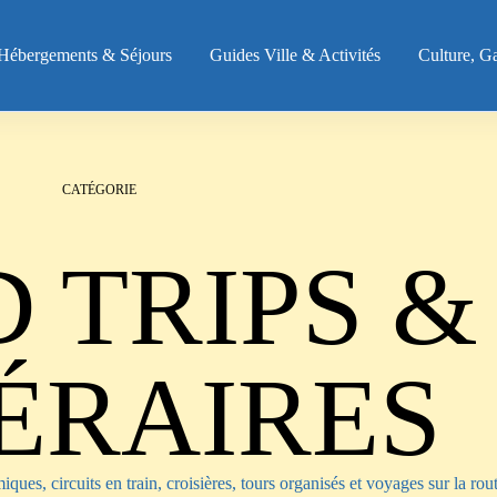
Hébergements & Séjours
Guides Ville & Activités
Culture, G
CATÉGORIE
 TRIPS &
NÉRAIRES
iques, circuits en train, croisières, tours organisés et voyages sur la rou