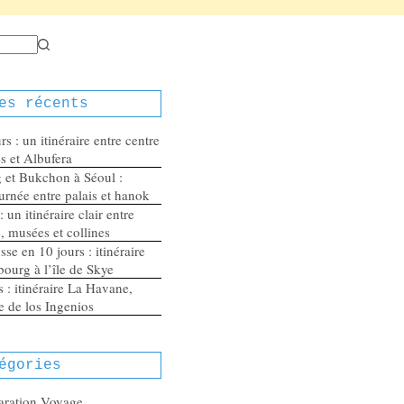
es récents
s : un itinéraire entre centre
es et Albufera
et Bukchon à Séoul :
urnée entre palais et hanok
 un itinéraire clair entre
e, musées et collines
se en 10 jours : itinéraire
ourg à l’île de Skye
 : itinéraire La Havane,
ée de los Ingenios
égories
aration Voyage