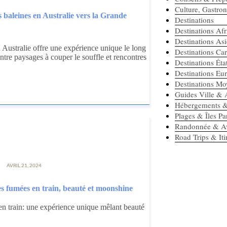
Culture, Gastr
 baleines en Australie vers la Grande
Destinations
Destinations Af
Destinations As
 Australie offre une expérience unique le long
Destinations Ca
ntre paysages à couper le souffle et rencontres
Destinations Ét
Destinations Eu
Destinations Mo
Guides Ville & A
Hébergements &
Plages & Îles Pa
Randonnée & Av
Road Trips & Iti
AVRIL 21, 2024
s fumées en train, beauté et moonshine
n train: une expérience unique mêlant beauté