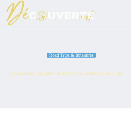
Passer
au
contenu
Road Trips & Itinéraires
Explorez les montagnes fumées en train, beauté et moonshine