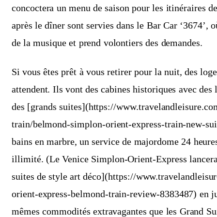
concoctera un menu de saison pour les itinéraires d
après le dîner sont servies dans le Bar Car ‘3674’, o
de la musique et prend volontiers des demandes.
Si vous êtes prêt à vous retirer pour la nuit, des l
attendent. Ils vont des cabines historiques avec des
des [grands suites](https://www.travelandleisure.co
train/belmond-simplon-orient-express-train-new-suit
bains en marbre, un service de majordome 24 heure
illimité. (Le Venice Simplon-Orient-Express lancer
suites de style art déco](https://www.travelandleis
orient-express-belmond-train-review-8383487) en jui
mêmes commodités extravagantes que les Grand Suit