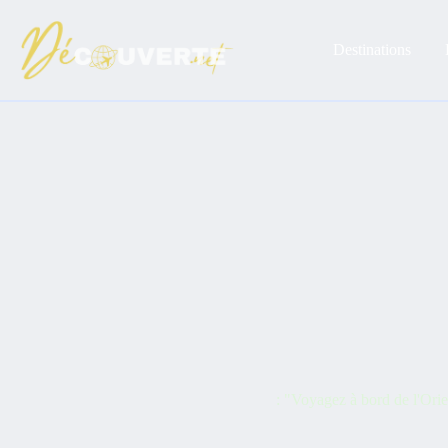
Passer
au
contenu
Destinations
: "Voyagez à bord de l'Ori