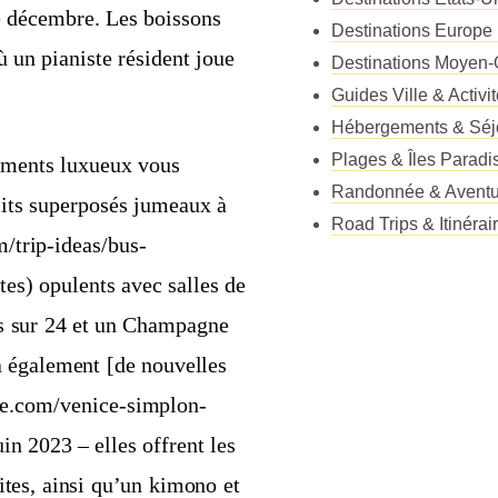
e décembre. Les boissons
Destinations Europe
ù un pianiste résident joue
Destinations Moyen-
Guides Ville & Activi
Hébergements & Séj
Plages & Îles Paradi
ogements luxueux vous
Randonnée & Aventu
 lits superposés jumeaux à
Road Trips & Itinérai
m/trip-ideas/bus-
es) opulents avec salles de
s sur 24 et un Champagne
a également [de nouvelles
ure.com/venice-simplon-
n 2023 – elles offrent les
es, ainsi qu’un kimono et