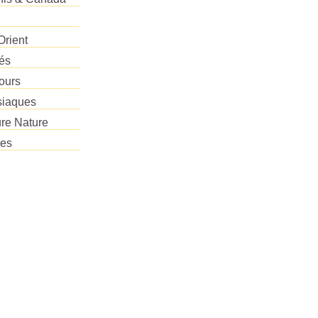
Orient
tés
ours
siaques
re Nature
res