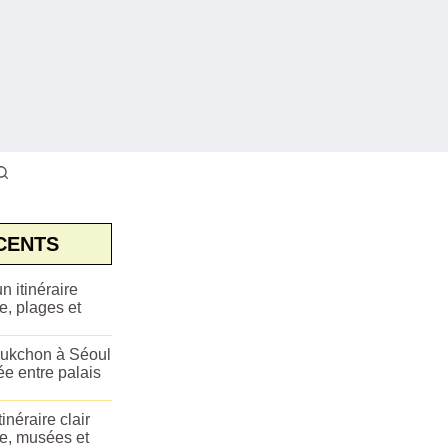
CENTS
n itinéraire
e, plages et
ukchon à Séoul
ée entre palais
tinéraire clair
ue, musées et