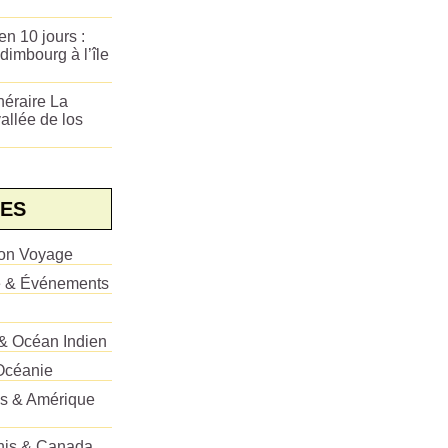
n 10 jours :
dimbourg à l’île
néraire La
allée de los
ES
ion Voyage
e & Événements
 & Océan Indien
Océanie
es & Amérique
Unis & Canada