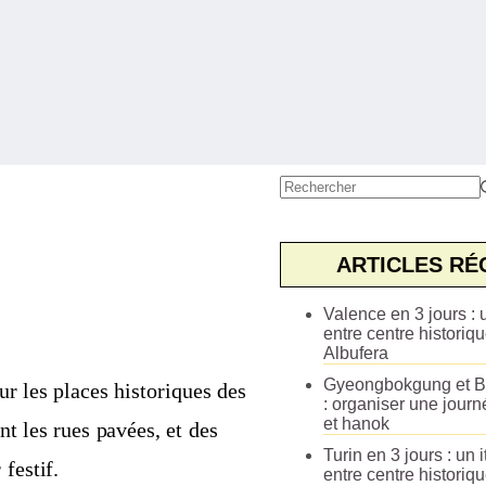
Aucun
résultat
ARTICLES RÉ
Valence en 3 jours : u
entre centre historiqu
Albufera
Gyeongbokgung et B
r les places historiques des
: organiser une journ
et hanok
nt les rues pavées, et des
Turin en 3 jours : un i
festif.
entre centre historiq