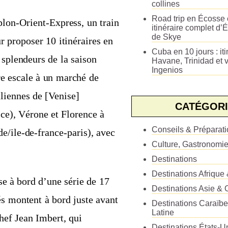
collines
Road trip en Écosse e
plon-Orient-Express, un train
itinéraire complet d’É
de Skye
 proposer 10 itinéraires en
Cuba en 10 jours : iti
splendeurs de la saison
Havane, Trinidad et v
Ingenios
ire escale à un marché de
aliennes de [Venise]
CATÉGORI
ce), Vérone et Florence à
Conseils & Préparat
e/ile-de-france-paris), avec
Culture, Gastronomi
Destinations
Destinations Afrique
se à bord d’une série de 17
Destinations Asie & 
és montent à bord juste avant
Destinations Caraïb
Latine
chef Jean Imbert, qui
Destinations États-