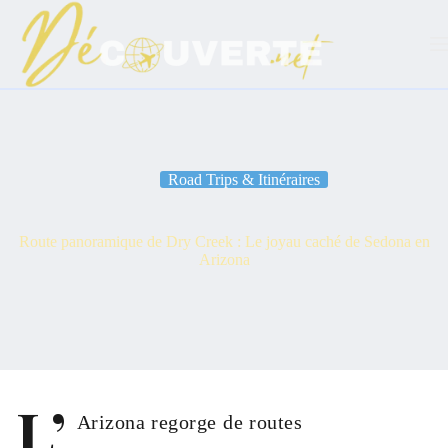
Passer
au
contenu
Road Trips & Itinéraires
Route panoramique de Dry Creek : Le joyau caché de Sedona en
Arizona
L’
Arizona regorge de routes