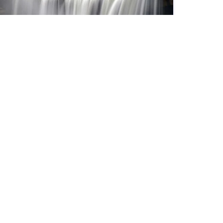
Randonnée & Aventure Nature
AVRIL 15, 2024
Les 50 plus belles chutes d’eau aux États-Unis
"Explorez les 50 plus belles chutes d'eau aux États-
Unis, des plus hautes aux plus petites, pour des idées
de voyage naturel incomparables."