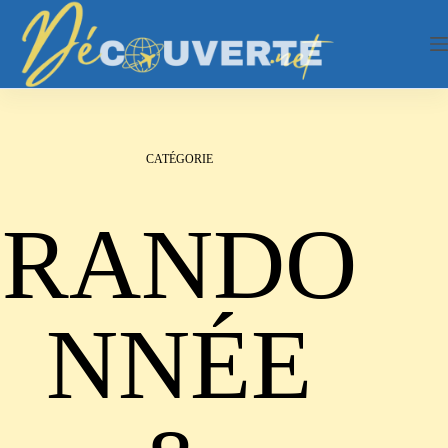
Passer
au
contenu
CATÉGORIE
RANDO
NNÉE