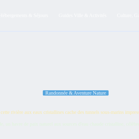
Hébergements & Séjours
Guides Ville & Activités
Culture, G
Randonnée & Aventure Nature
 cette rivière aux eaux cristallines cache des tunnels sous-marins impre
, un havre de paix naturel aux sources d'eau chaude cristalline, célèbre