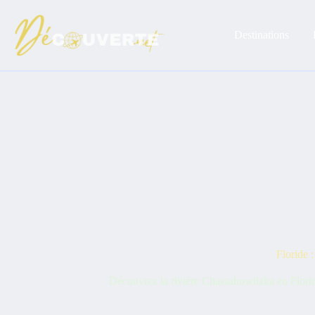
Passer
au
contenu
Destinations
Floride :
Découvrez la rivière Chassahowitzka en Floride