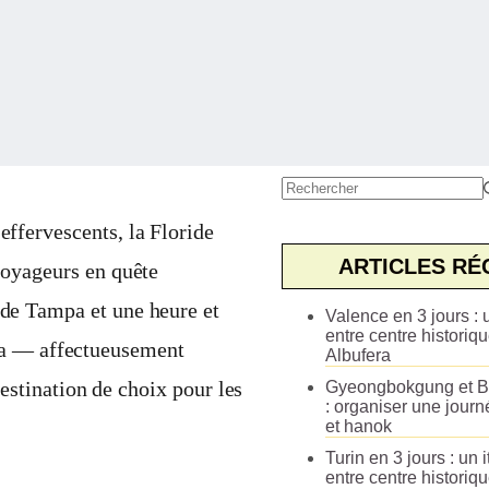
Aucun
résultat
effervescents, la Floride
ARTICLES RÉ
 voyageurs en quête
 de Tampa et une heure et
Valence en 3 jours : u
entre centre historiqu
ka — affectueusement
Albufera
stination de choix pour les
Gyeongbokgung et B
: organiser une journ
et hanok
Turin en 3 jours : un i
entre centre historiq