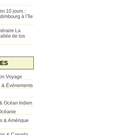
n 10 jours :
dimbourg à l’île
néraire La
allée de los
ES
ion Voyage
e & Événements
 & Océan Indien
Océanie
es & Amérique
Unis & Canada