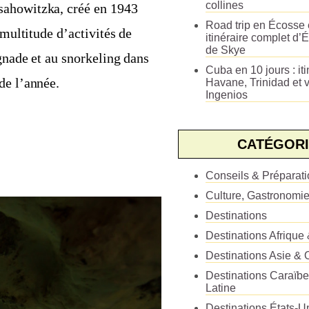
collines
sahowitzka, créé en 1943
Road trip en Écosse e
 multitude d’activités de
itinéraire complet d’É
de Skye
ignade et au snorkeling dans
Cuba en 10 jours : iti
de l’année.
Havane, Trinidad et v
Ingenios
CATÉGORI
Conseils & Préparat
Culture, Gastronomi
Destinations
Destinations Afrique
Destinations Asie & 
Destinations Caraïb
Latine
Destinations États-