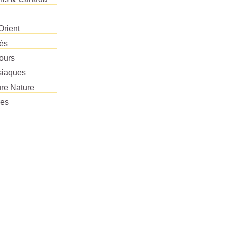
Orient
tés
ours
siaques
re Nature
res