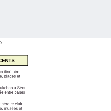
CENTS
n itinéraire
e, plages et
ukchon à Séoul
ée entre palais
tinéraire clair
ue, musées et