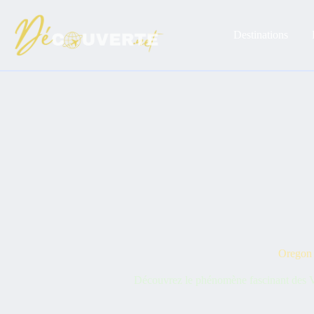
Passer
au
contenu
Destinations
Oregon :
Découvrez le phénomène fascinant des Vel