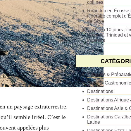
collines
Road trip en Écosse e
itinéraire complet d’É
de Skye
Cuba en 10 jours : iti
Havane, Trinidad et v
Ingenios
CATÉGORI
Conseils & Préparat
Culture, Gastronomi
Destinations
Destinations Afrique
 en un paysage extraterrestre.
Destinations Asie & 
 qu’il semble irréel. C’est le
Destinations Caraïb
Latine
Souvent appelées plus
Destinations États-