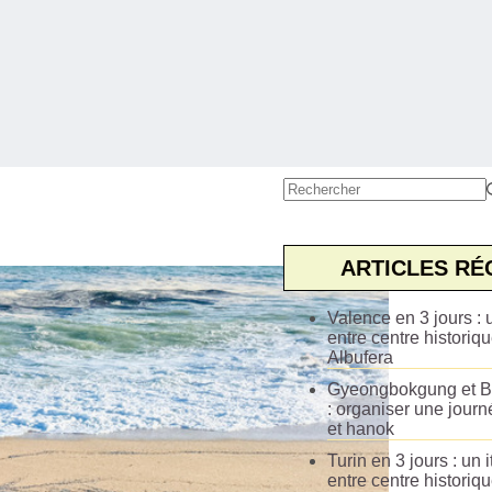
Aucun
résultat
ARTICLES RÉ
Valence en 3 jours : u
entre centre historiqu
Albufera
Gyeongbokgung et B
: organiser une journ
et hanok
Turin en 3 jours : un i
entre centre historiq