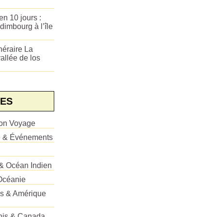
n 10 jours :
dimbourg à l’île
néraire La
allée de los
ES
ion Voyage
e & Événements
 & Océan Indien
Océanie
es & Amérique
Unis & Canada