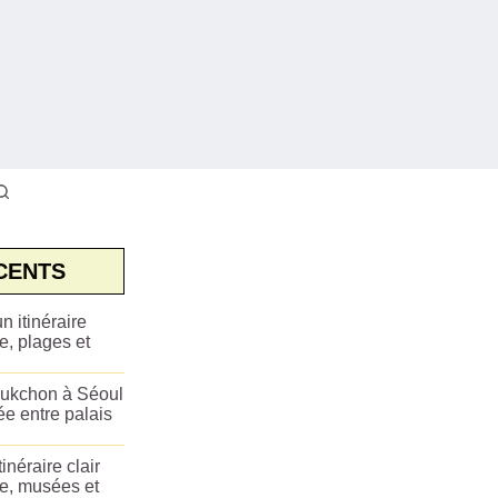
CENTS
n itinéraire
e, plages et
ukchon à Séoul
ée entre palais
tinéraire clair
ue, musées et