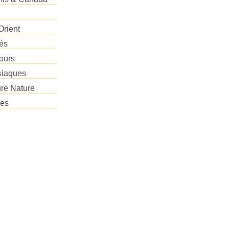
Orient
tés
ours
siaques
re Nature
res