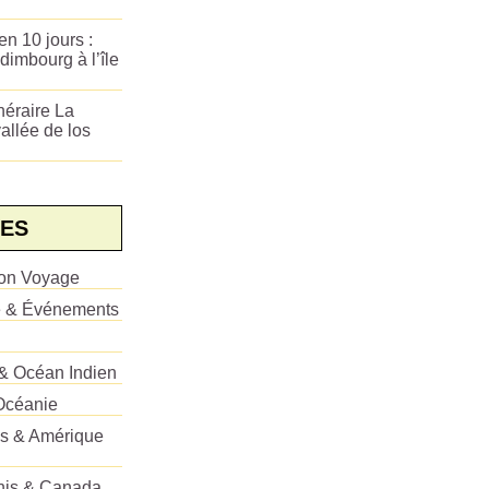
n 10 jours :
dimbourg à l’île
néraire La
allée de los
ES
ion Voyage
e & Événements
 & Océan Indien
Océanie
es & Amérique
Unis & Canada