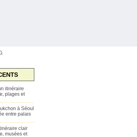
CENTS
n itinéraire
e, plages et
ukchon à Séoul
ée entre palais
tinéraire clair
ue, musées et