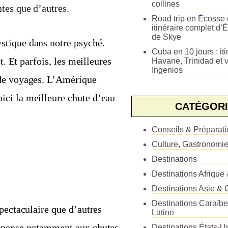
collines
tes que d’autres.
Road trip en Écosse e
itinéraire complet d’É
de Skye
stique dans notre psyché.
Cuba en 10 jours : iti
t. Et parfois, les meilleures
Havane, Trinidad et v
Ingenios
 de voyages. L’Amérique
ici la meilleure chute d’eau
CATÉGORI
Conseils & Préparat
Culture, Gastronomi
Destinations
Destinations Afrique
Destinations Asie & 
Destinations Caraïb
spectaculaire que d’autres
Latine
n pense notamment aux chutes
Destinations États-