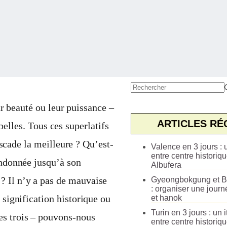
Aucun
résultat
r beauté ou leur puissance –
ARTICLES RÉ
 belles. Tous ces superlatifs
scade la meilleure ? Qu’est-
Valence en 3 jours : u
entre centre historiqu
andonnée jusqu’à son
Albufera
? Il n’y a pas de mauvaise
Gyeongbokgung et B
: organiser une journ
 signification historique ou
et hanok
Turin en 3 jours : un i
es trois – pouvons-nous
entre centre historiq