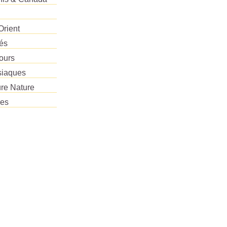
Orient
tés
ours
siaques
re Nature
res