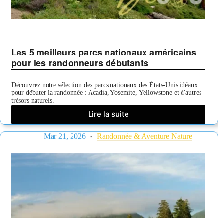
Les 5 meilleurs parcs nationaux américains
pour les randonneurs débutants
Découvrez notre sélection des parcs nationaux des États-Unis idéaux
pour débuter la randonnée : Acadia, Yosemite, Yellowstone et d'autres
trésors naturels.
Lire la suite
Les
5
Mar 21, 2026
meilleurs
Randonnée & Aventure Nature
parcs
nationaux
américains
pour
les
randonneurs
débutants