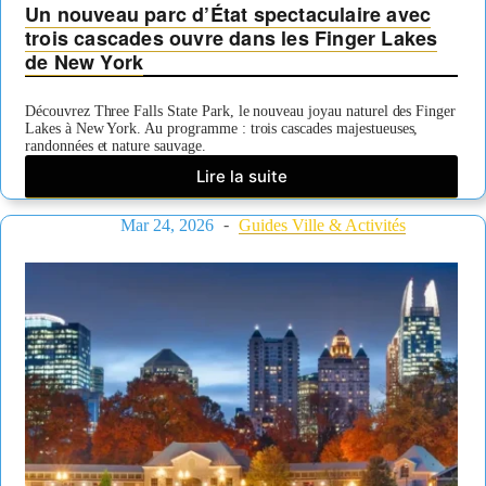
Un nouveau parc d’État spectaculaire avec
trois cascades ouvre dans les Finger Lakes
de New York
Découvrez Three Falls State Park, le nouveau joyau naturel des Finger
Lakes à New York. Au programme : trois cascades majestueuses,
randonnées et nature sauvage.
Lire la suite
Un
nouveau
Mar 24, 2026
parc
Guides Ville & Activités
d’État
spectaculaire
avec
trois
cascades
ouvre
dans
les
Finger
Lakes
de
New