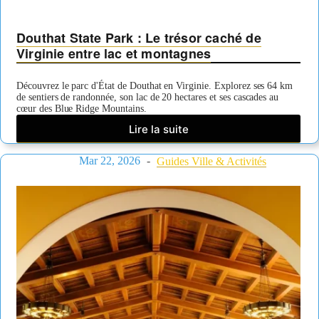
Douthat State Park : Le trésor caché de
Virginie entre lac et montagnes
Découvrez le parc d'État de Douthat en Virginie. Explorez ses 64 km
de sentiers de randonnée, son lac de 20 hectares et ses cascades au
cœur des Blue Ridge Mountains.
Lire la suite
Douthat
State
Mar 22, 2026
Park
Guides Ville & Activités
:
Le
trésor
caché
de
Virginie
entre
lac
et
montagnes