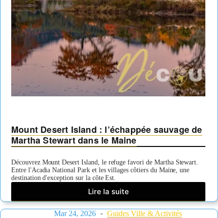
Mount Desert Island : l’échappée sauvage de
Martha Stewart dans le Maine
Découvrez Mount Desert Island, le refuge favori de Martha Stewart.
Entre l'Acadia National Park et les villages côtiers du Maine, une
destination d'exception sur la côte Est.
Lire la suite
Mount
Desert
Mar 24, 2026
Island
Guides Ville & Activités