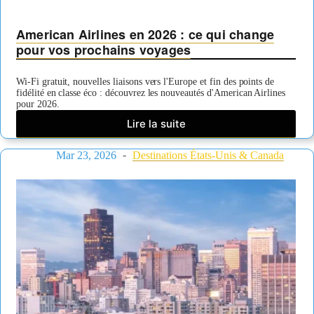
American Airlines en 2026 : ce qui change
pour vos prochains voyages
Wi-Fi gratuit, nouvelles liaisons vers l'Europe et fin des points de
fidélité en classe éco : découvrez les nouveautés d'American Airlines
pour 2026.
Lire la suite
American
Airlines
Mar 23, 2026
en
Destinations États-Unis & Canada
2026
:
ce
qui
change
pour
vos
prochains
voyages