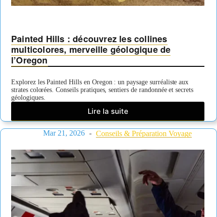
Painted Hills : découvrez les collines
multicolores, merveille géologique de
l’Oregon
Explorez les Painted Hills en Oregon : un paysage surréaliste aux
strates colorées. Conseils pratiques, sentiers de randonnée et secrets
géologiques.
Lire la suite
Painted
Hills
Mar 21, 2026
:
Conseils & Préparation Voyage
découvrez
les
collines
multicolores,
merveille
géologique
de
l’Oregon