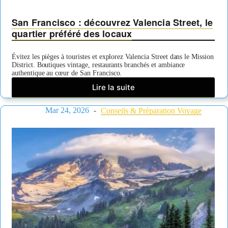
San Francisco : découvrez Valencia Street, le
quartier préféré des locaux
Évitez les pièges à touristes et explorez Valencia Street dans le Mission
District. Boutiques vintage, restaurants branchés et ambiance
authentique au cœur de San Francisco.
Lire la suite
San
Francisco
Mar 24, 2026
:
Conseils & Préparation Voyage
découvrez
Valencia
Street,
le
quartier
préféré
des
locaux