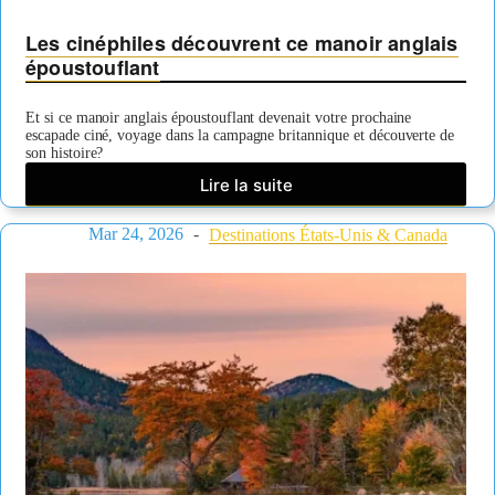
Les cinéphiles découvrent ce manoir anglais
époustouflant
Et si ce manoir anglais époustouflant devenait votre prochaine
escapade ciné, voyage dans la campagne britannique et découverte de
son histoire?
Lire la suite
Les
cinéphiles
Mar 24, 2026
découvrent
Destinations États-Unis & Canada
ce
manoir
anglais
époustouflant