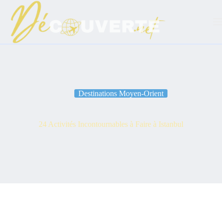
Passer
au
contenu
Destinations Moyen-Orient
24 Activités Incontournables à Faire à Istanbul