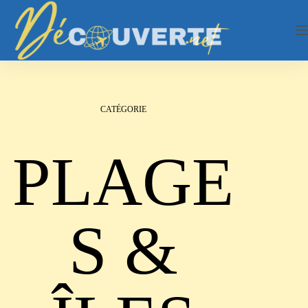
Passer
au
contenu
CATÉGORIE
PLAGE
S &