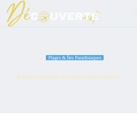
Passer
au
contenu
Plages & Îles Paradisiaques
Île touriste méconnue : un paradis tropical à découvrir