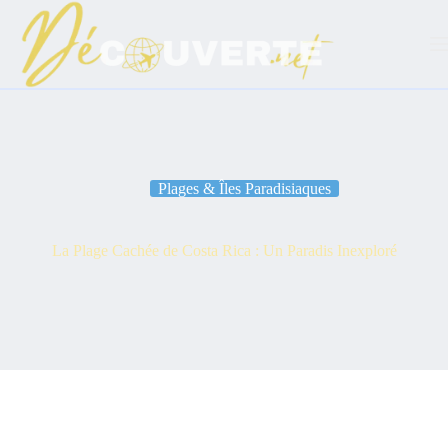
Passer
au
contenu
Plages & Îles Paradisiaques
La Plage Cachée de Costa Rica : Un Paradis Inexploré