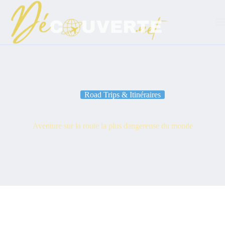
Passer
au
contenu
Road Trips & Itinéraires
Aventure sur la route la plus dangereuse du monde