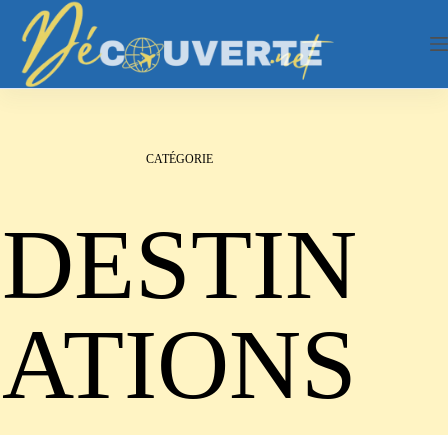
Passer
au
contenu
CATÉGORIE
DESTIN
ATIONS