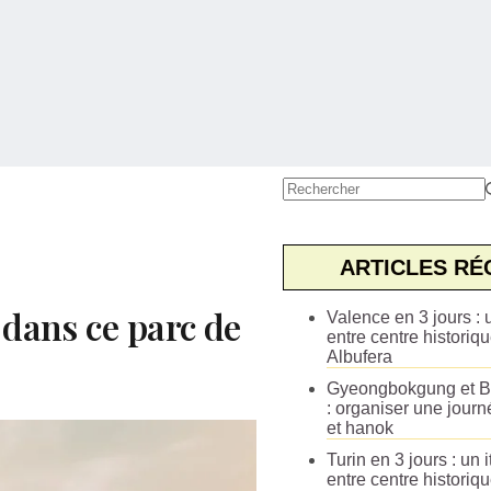
Aucun
résultat
ARTICLES RÉ
 dans ce parc de
Valence en 3 jours : u
entre centre historiqu
Albufera
Gyeongbokgung et B
: organiser une journ
et hanok
Turin en 3 jours : un i
entre centre historiq