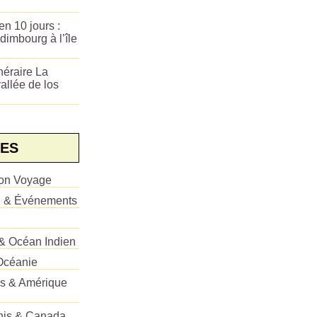
n 10 jours :
dimbourg à l’île
néraire La
allée de los
ES
ion Voyage
e & Événements
 & Océan Indien
Océanie
es & Amérique
Unis & Canada