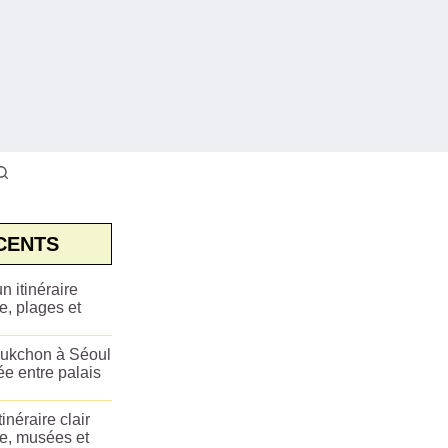
CENTS
n itinéraire
e, plages et
ukchon à Séoul
ée entre palais
tinéraire clair
ue, musées et