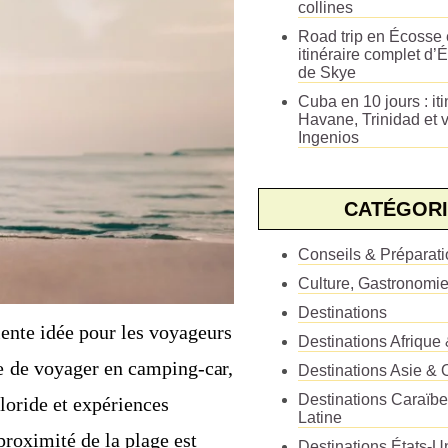
collines
Road trip en Écosse e
itinéraire complet d’É
de Skye
Cuba en 10 jours : iti
Havane, Trinidad et v
Ingenios
CATÉGORI
Conseils & Préparat
Culture, Gastronomi
Destinations
lente idée pour les voyageurs
Destinations Afrique
ce de voyager en camping-car,
Destinations Asie & 
Destinations Caraïb
loride et expériences
Latine
roximité de la plage est
Destinations États-