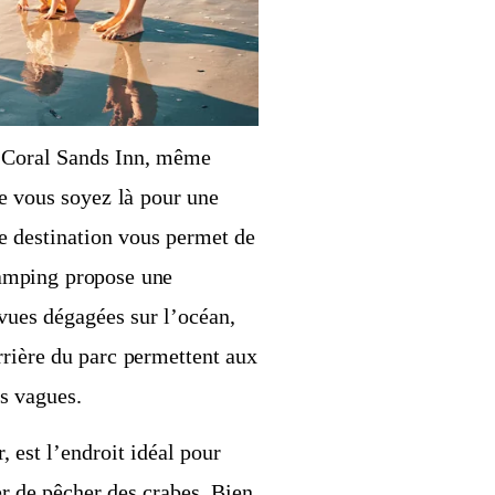
au Coral Sands Inn, même
ue vous soyez là pour une
te destination vous permet de
camping propose une
vues dégagées sur l’océan,
rrière du parc permettent aux
es vagues.
 est l’endroit idéal pour
er de pêcher des crabes. Bien