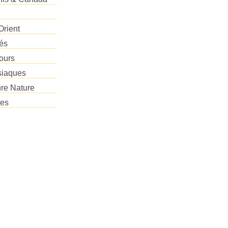
Orient
tés
ours
siaques
re Nature
res