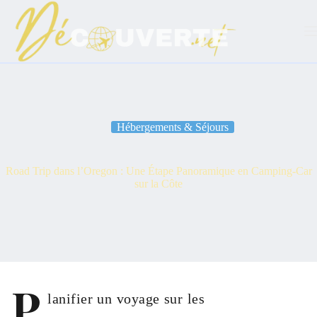
Passer
au
contenu
Hébergements & Séjours
Road Trip dans l’Oregon : Une Étape Panoramique en Camping-Car
sur la Côte
P
lanifier un voyage sur les