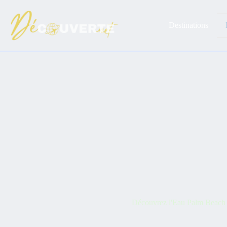
Passer
au
contenu
Destinations
Découvrez l'Eau Palm Beach R