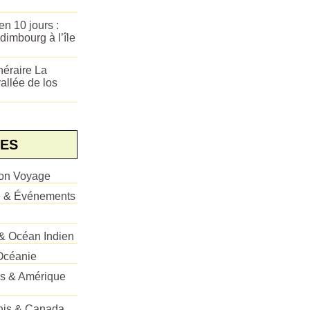
n 10 jours :
dimbourg à l’île
néraire La
allée de los
ES
ion Voyage
e & Événements
 & Océan Indien
Océanie
es & Amérique
Unis & Canada