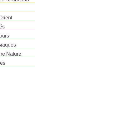
Orient
tés
ours
siaques
re Nature
res