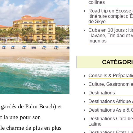
collines
Road trip en Écosse e
itinéraire complet d’É
de Skye
Cuba en 10 jours : iti
Havane, Trinidad et v
Ingenios
CATÉGORI
Conseils & Préparat
Culture, Gastronomi
Destinations
Destinations Afrique
x gardés de Palm Beach) et
Destinations Asie & 
it la une pour son
Destinations Caraïb
Latine
le charme de plus en plus
Destinations États-