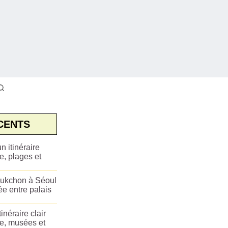
CENTS
n itinéraire
e, plages et
ukchon à Séoul
ée entre palais
tinéraire clair
ue, musées et