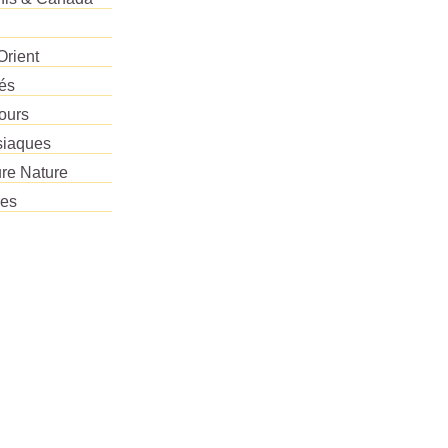
Orient
tés
ours
siaques
re Nature
res