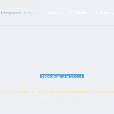
Hébergements & Séjours
Guides Ville & Activités
Culture, G
Hébergements & Séjours
impton Hacienda Tres Ríos Riviera Maya : tout compris en bord de m
la Riviera Maya, mêlant nature et luxe. L'établissement mise sur 11 conc