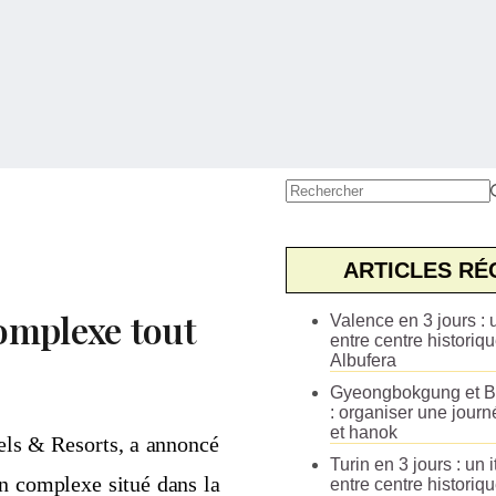
Aucun
résultat
ARTICLES RÉ
omplexe tout
Valence en 3 jours : u
entre centre historiqu
Albufera
Gyeongbokgung et B
: organiser une journ
et hanok
ls & Resorts, a annoncé
Turin en 3 jours : un i
un complexe situé dans la
entre centre historiq