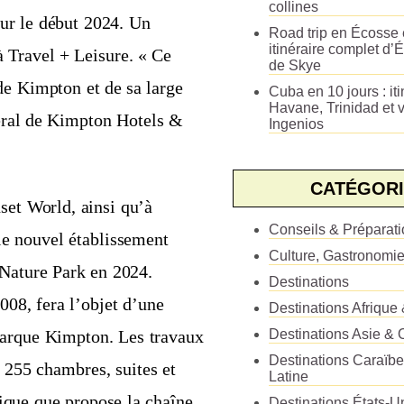
collines
our le début 2024. Un
Road trip en Écosse e
itinéraire complet d’É
à Travel + Leisure. « Ce
de Skye
e Kimpton et de sa large
Cuba en 10 jours : iti
Havane, Trinidad et v
éral de Kimpton Hotels &
Ingenios
CATÉGORI
set World, ainsi qu’à
Conseils & Préparat
le nouvel établissement
Culture, Gastronomi
Nature Park en 2024.
Destinations
2008, fera l’objet d’une
Destinations Afrique
 marque Kimpton. Les travaux
Destinations Asie & 
Destinations Caraïb
 255 chambres, suites et
Latine
tique que propose la chaîne.
Destinations États-