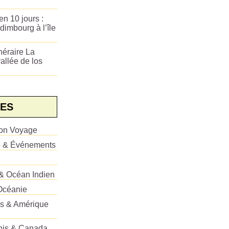
n 10 jours :
dimbourg à l’île
néraire La
allée de los
ES
ion Voyage
e & Événements
 & Océan Indien
Océanie
es & Amérique
Unis & Canada