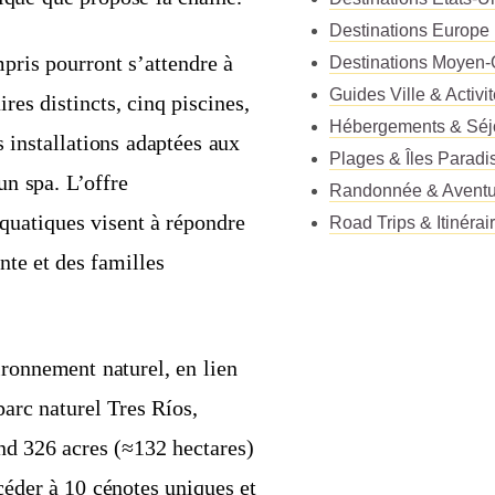
Destinations Europe
pris pourront s’attendre à
Destinations Moyen-
Guides Ville & Activi
res distincts, cinq piscines,
Hébergements & Séj
s installations adaptées aux
Plages & Îles Paradi
un spa. L’offre
Randonnée & Aventu
aquatiques visent à répondre
Road Trips & Itinérai
nte et des familles
ronnement naturel, en lien
parc naturel Tres Ríos,
nd 326 acres (≈132 hectares)
ccéder à 10 cénotes uniques et