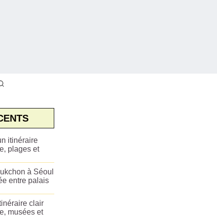
CENTS
n itinéraire
e, plages et
ukchon à Séoul
ée entre palais
tinéraire clair
ue, musées et