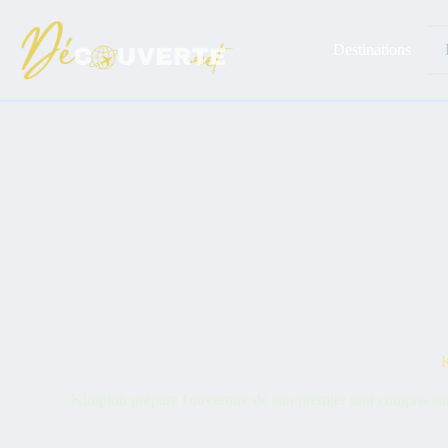
Passer
au
contenu
Destinations
K
Kimpton prépare l'ouverture de son premier tout compris sur 