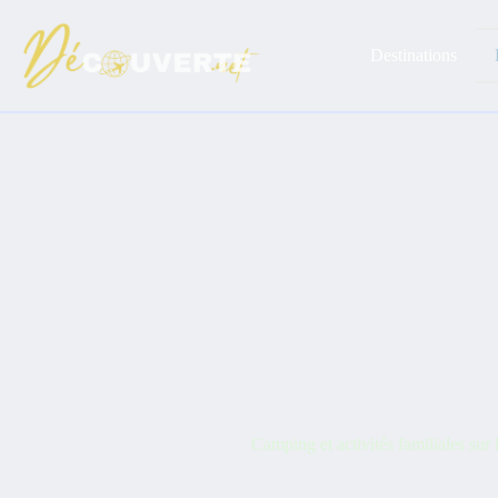
Passer
au
contenu
Destinations
Camping et activités familiales sur 