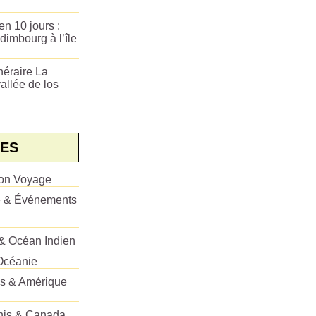
n 10 jours :
dimbourg à l’île
néraire La
allée de los
ES
ion Voyage
e & Événements
 & Océan Indien
Océanie
es & Amérique
Unis & Canada