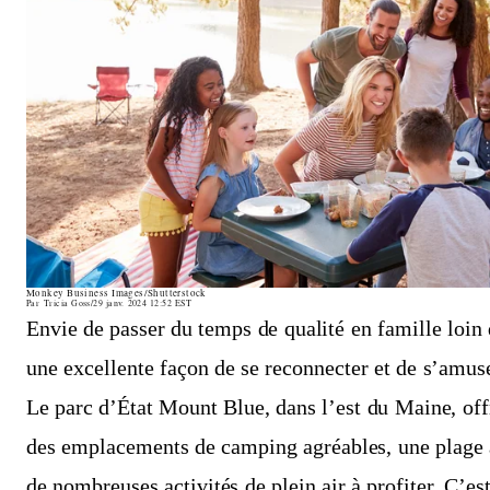
Monkey Business Images/Shutterstock
Par
Tricia Goss
/
29 janv. 2024 12:52
EST
Envie de passer du temps de qualité en famille loin 
une excellente façon de se reconnecter et de s’amus
Le parc d’État Mount Blue, dans l’est du Maine, of
des emplacements de camping agréables, une plage a
de nombreuses activités de plein air à profiter. C’est