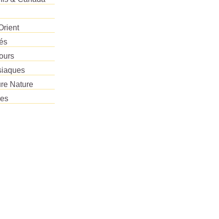
Orient
tés
ours
siaques
re Nature
res