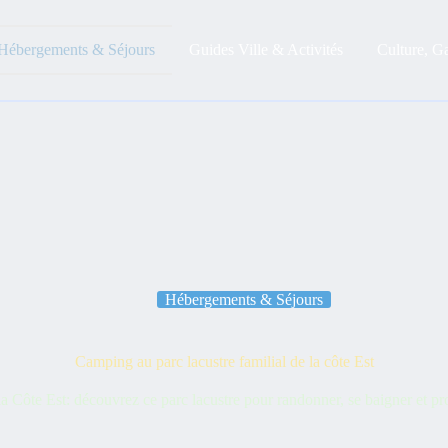
Hébergements & Séjours
Guides Ville & Activités
Culture, G
Hébergements & Séjours
Camping au parc lacustre familial de la côte Est
la Côte Est: découvrez ce parc lacustre pour randonner, se baigner et pro