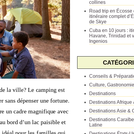
collines
Road trip en Écosse e
itinéraire complet d’É
de Skye
Cuba en 10 jours : iti
Havane, Trinidad et v
Ingenios
CATÉGORI
Conseils & Préparat
Culture, Gastronomi
de la ville? Le camping est
Destinations
er sans dépenser une fortune.
Destinations Afrique
fre un cadre magnifique avec
Destinations Asie & 
Destinations Caraïb
u bord d’un lac paisible et
Latine
 idéal pour les familles qui
Destinations États-