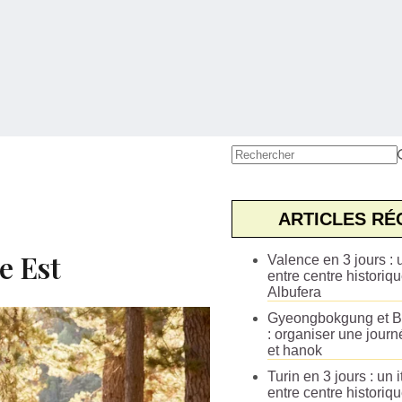
Aucun
résultat
ARTICLES RÉ
e Est
Valence en 3 jours : u
entre centre historiqu
Albufera
Gyeongbokgung et B
: organiser une journ
et hanok
Turin en 3 jours : un i
entre centre historiq