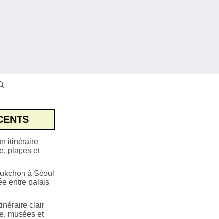
CENTS
n itinéraire
e, plages et
ukchon à Séoul
ée entre palais
tinéraire clair
ue, musées et