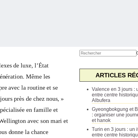
Aucun
résultat
exes de luxe, l’État
ARTICLES RÉ
 génération. Même les
re avec la routine et se
Valence en 3 jours : u
entre centre historiqu
jours près de chez nous, »
Albufera
pécialisée en famille et
Gyeongbokgung et B
: organiser une journ
 Wellington avec son mari et
et hanok
Turin en 3 jours : un i
nous donne la chance
entre centre historiq