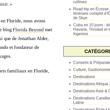
collines
isir. »
Road trip en Écosse e
itinéraire complet d’É
de Skye
x en Floride, nous avons
Cuba en 10 jours : iti
le blog
Florida Beyond
met
Havane, Trinidad et v
Ingenios
nsi que de Jonathan Alder,
ando et fondateur de
CATÉGORI
yages.
Conseils & Préparat
Culture, Gastronomi
orts familiaux en Floride,
Destinations
Destinations Afrique
Destinations Asie & 
Destinations Caraïb
Latine
Destinations États-