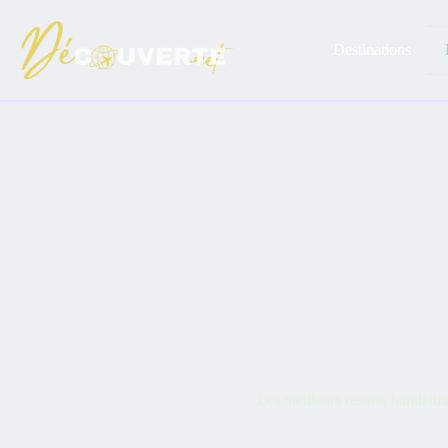
Passer
au
contenu
Destinations
Les meilleurs resorts familiau