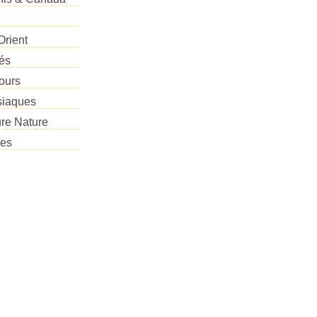
Orient
tés
ours
siaques
re Nature
res