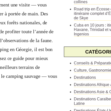
collines
ement une visite — vous
Road trip en Écosse e
er à portée de main. Des
itinéraire complet d’É
de Skye
ux forêts nationales, de
Cuba en 10 jours : iti
Havane, Trinidad et v
e profiter toute l’année de
Ingenios
d’observations de la faune.
ing en Géorgie, il est bon
CATÉGORI
lisez ce guide pour mieux
Conseils & Préparat
eilleurs terrains de
Culture, Gastronomi
r le camping sauvage — vous
Destinations
Destinations Afrique
Destinations Asie & 
Destinations Caraïb
Latine
Destinations États-