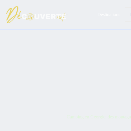
Passer
au
contenu
Destinations
Camping en Géorgie: des montagnes