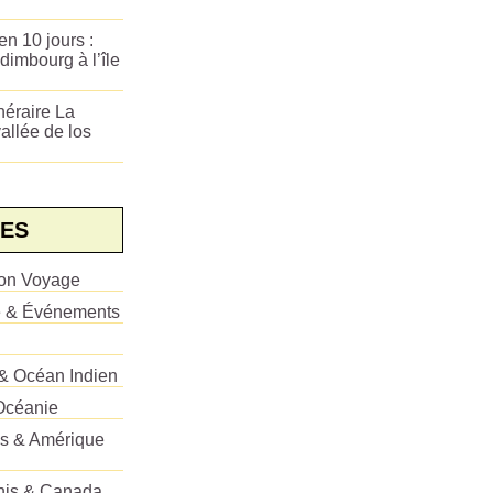
n 10 jours :
dimbourg à l’île
néraire La
allée de los
ES
ion Voyage
e & Événements
 & Océan Indien
Océanie
es & Amérique
Unis & Canada