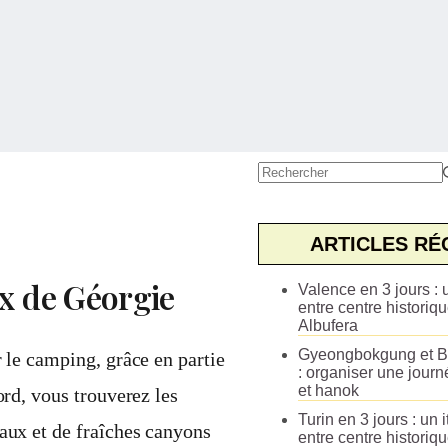
Aucun
résultat
ARTICLES RÉ
x de Géorgie
Valence en 3 jours : u
entre centre historiqu
Albufera
Gyeongbokgung et B
 le camping, grâce en partie
: organiser une journ
et hanok
ord, vous trouverez les
Turin en 3 jours : un i
aux et de fraîches canyons
entre centre historiq