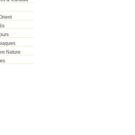
Orient
tés
ours
siaques
re Nature
res