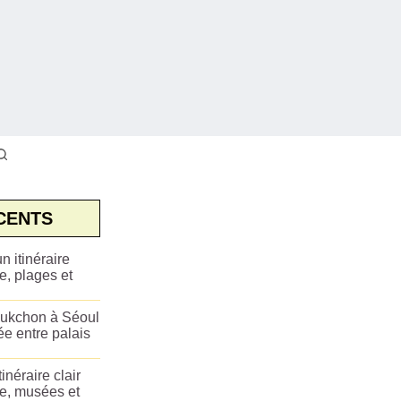
CENTS
n itinéraire
e, plages et
ukchon à Séoul
ée entre palais
tinéraire clair
ue, musées et