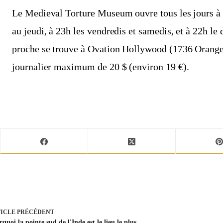
Le Medieval Torture Museum ouvre tous les jours à 1
au jeudi, à 23h les vendredis et samedis, et à 22h le
proche se trouve à Ovation Hollywood (1736 Orange 
journalier maximum de 20 $ (environ 19 €).
ICLE
PRÉCÉDENT
quoi la pointe sud de l'Inde est le lieu le plus