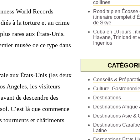
collines
uinness World Records
Road trip en Écosse e
itinéraire complet d’É
iés à la torture et au crime
de Skye
Cuba en 10 jours : iti
plus rares aux États-Unis.
Havane, Trinidad et v
Ingenios
 premier musée de ce type dans
CATÉGORI
évale aux États-Unis (les deux
Conseils & Préparat
os Angeles, les visiteurs
Culture, Gastronomi
 avant de descendre des
Destinations
Destinations Afrique
s-sol. C’est là que commence
Destinations Asie & 
s tourments et châtiments
Destinations Caraïb
Latine
Destinations États-