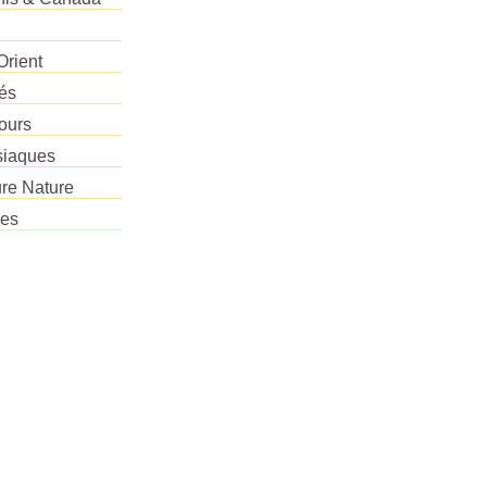
Orient
tés
ours
siaques
re Nature
res