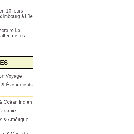
n 10 jours :
dimbourg à l’île
néraire La
allée de los
ES
ion Voyage
e & Événements
 & Océan Indien
Océanie
es & Amérique
Unis & Canada