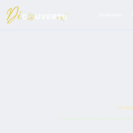
Passer
au
contenu
Destinations
Ce musée
Découvrez le Medieval Torture Museum 