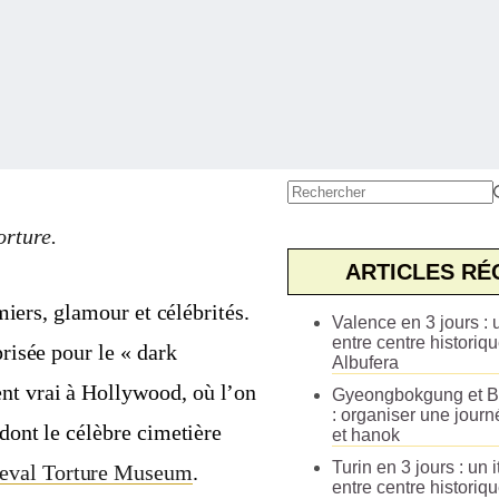
Aucun
résultat
orture.
ARTICLES RÉ
iers, glamour et célébrités.
Valence en 3 jours : u
entre centre historiqu
prisée pour le « dark
Albufera
nt vrai à Hollywood, où l’on
Gyeongbokgung et B
: organiser une journ
 dont le célèbre cimetière
et hanok
Turin en 3 jours : un i
eval Torture Museum
.
entre centre historiq