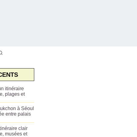
CENTS
n itinéraire
e, plages et
ukchon à Séoul
ée entre palais
tinéraire clair
ue, musées et