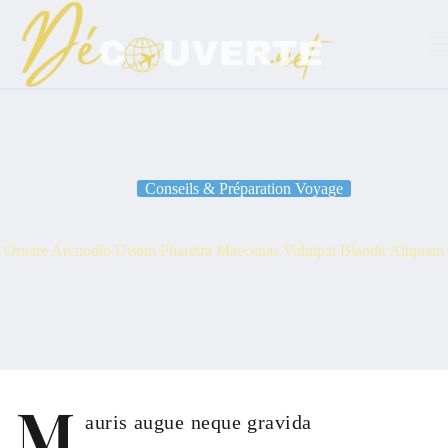
Passer
au
contenu
Conseils & Préparation Voyage
Ornare Arcuodio Utsem Pharetra Maecenas Volutpat Blandit Aliquam
M
auris augue neque gravida