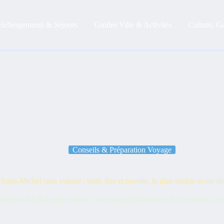
Hébergements & Séjours
Guides Ville & Activités
Culture, G
Conseils & Préparation Voyage
aint-Michel sans voiture : train, bus et navette, le plan simple avant de
t-Saint-Michel sans voiture : train jusqu’à Pontorson, bus, navettes, erre