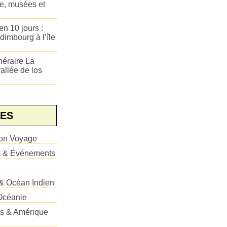
ue, musées et
n 10 jours :
dimbourg à l’île
néraire La
allée de los
ES
ion Voyage
e & Événements
 & Océan Indien
Océanie
es & Amérique