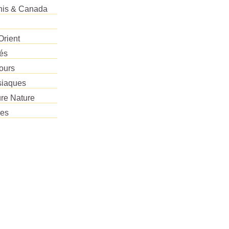
Unis & Canada
Orient
tés
ours
siaques
re Nature
res