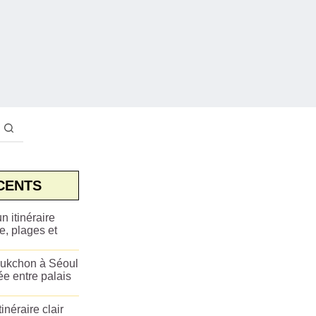
CENTS
n itinéraire
e, plages et
ukchon à Séoul
ée entre palais
tinéraire clair