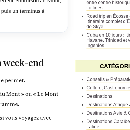
elient Pontorson au Mont,
entre centre historiq
collines
s puis un terminus à
Road trip en Écosse e
itinéraire complet d’É
de Skye
Cuba en 10 jours : iti
Havane, Trinidad et v
Ingenios
 un week-end
CATÉGORI
le permet.
Conseils & Préparat
Culture, Gastronomi
du Mont » ou « Le Mont
Destinations
ogramme.
Destinations Afrique
Destinations Asie & 
 si vous voyagez avec
Destinations Caraïb
Latine