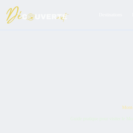
Passer
au
contenu
Destinations
Mont-S
Guide pratique pour visiter le Mon