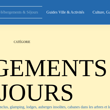
Hébergements & Séjours
Guides Ville & Activités
Culture, G
CATÉGORIE
GEMENTS
JOURS
inclus, glamping, lodges, auberges insolites, cabanes dans les arbres et 