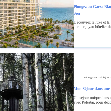
Plongez au Garza Bla
Spa
Découvrez le luxe et l
dernier joyau hôtelier 
Hébergements & Séjours
Mon Séjour dans une 
Un séjour unique dans u
avec Polestar, pour déc