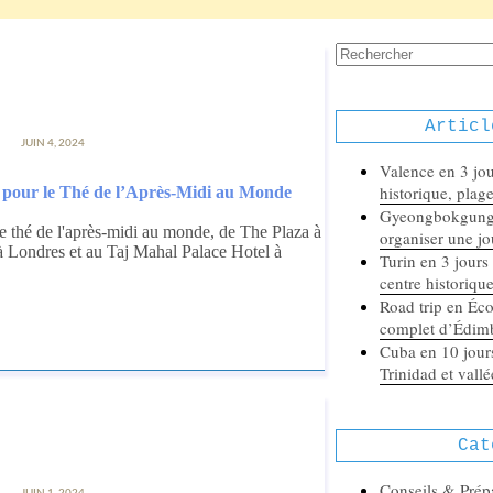
Aucun
résultat
Articl
JUIN 4, 2024
Valence en 3 jour
historique, plag
s pour le Thé de l’Après-Midi au Monde
Gyeongbokgung 
de thé de l'après-midi au monde, de The Plaza à
organiser une jo
à Londres et au Taj Mahal Palace Hotel à
Turin en 3 jours :
centre historiqu
Road trip en Écos
complet d’Édimb
Cuba en 10 jours
Trinidad et vall
Cat
Conseils & Prép
JUIN 1, 2024