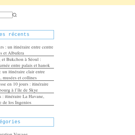
es récents
s : un itinéraire entre centre
es et Albufera
et Bukchon à Séoul :
urnée entre palais et hanok
 un itinéraire clair entre
e, musées et collines
se en 10 jours : itinéraire
ourg à l’île de Skye
 : itinéraire La Havane,
ée de los Ingenios
égories
aration Voyage