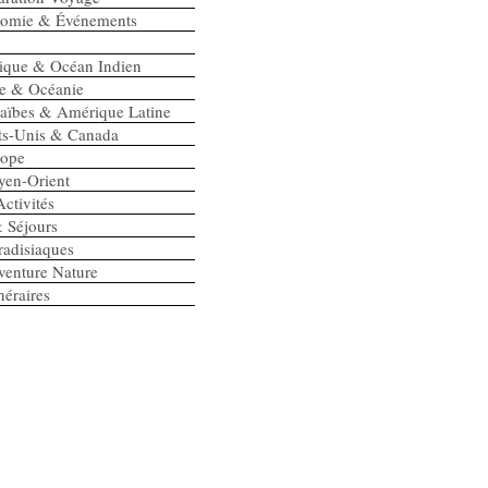
onomie & Événements
rique & Océan Indien
ie & Océanie
raïbes & Amérique Latine
ats-Unis & Canada
rope
yen-Orient
ctivités
 Séjours
radisiaques
enture Nature
néraires