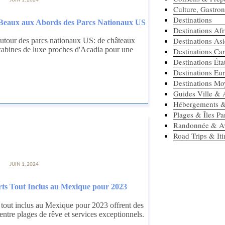
Culture, Gastr
Destinations
s Beaux aux Abords des Parcs Nationaux US
Destinations Af
Destinations As
utour des parcs nationaux US: de châteaux
cabines de luxe proches d'Acadia pour une
Destinations Ca
Destinations Ét
Destinations Eu
Destinations Mo
Guides Ville & A
Hébergements &
Plages & Îles Pa
Randonnée & Av
Road Trips & Iti
JUIN 1, 2024
rts Tout Inclus au Mexique pour 2023
s tout inclus au Mexique pour 2023 offrent des
ntre plages de rêve et services exceptionnels.