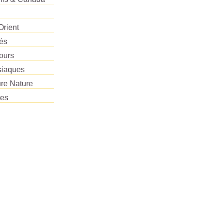
Orient
tés
ours
siaques
re Nature
res