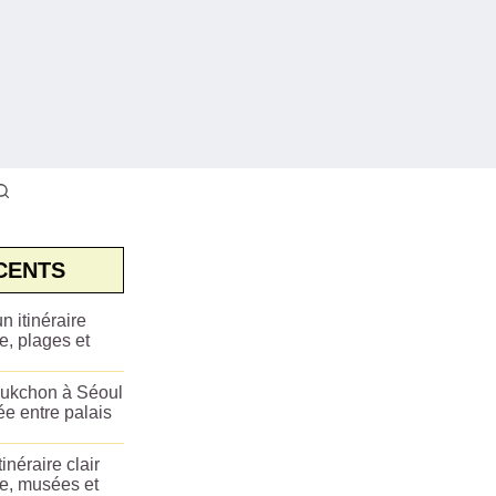
CENTS
n itinéraire
e, plages et
ukchon à Séoul
ée entre palais
tinéraire clair
ue, musées et