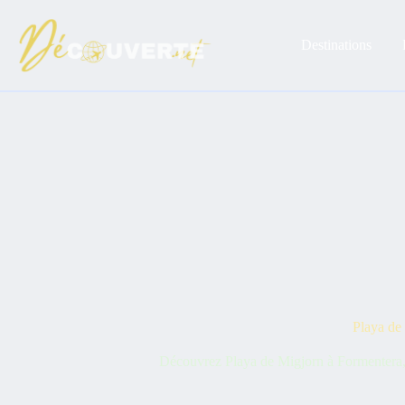
Passer
au
contenu
Destinations
Playa de 
Découvrez Playa de Migjorn à Formentera, u