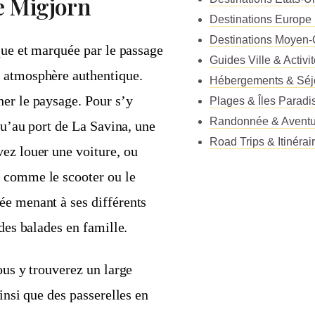
e Migjorn
Destinations Europe
Destinations Moyen-
ique et marquée par le passage
Guides Ville & Activi
e atmosphère authentique.
Hébergements & Séj
her le paysage. Pour s’y
Plages & Îles Paradi
Randonnée & Aventu
squ’au port de La Savina, une
Road Trips & Itinérai
ez louer une voiture, ou
s comme le scooter ou le
ée menant à ses différents
 des balades en famille.
ous y trouverez un large
insi que des passerelles en