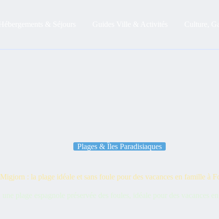
Hébergements & Séjours
Guides Ville & Activités
Culture, G
Plages & Îles Paradisiaques
Migjorn : la plage idéale et sans foule pour des vacances en famille à 
ne plage espagnole préservée des foules, idéale pour des vacances en fa