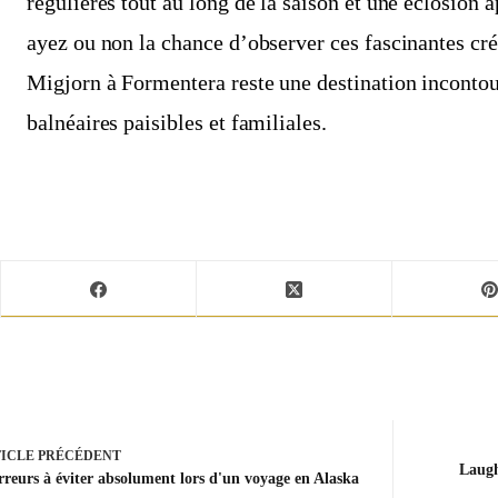
régulières tout au long de la saison et une éclosion 
ayez ou non la chance d’observer ces fascinantes cré
Migjorn à Formentera reste une destination inconto
balnéaires paisibles et familiales.
ICLE
PRÉCÉDENT
Laughi
rreurs à éviter absolument lors d'un voyage en Alaska