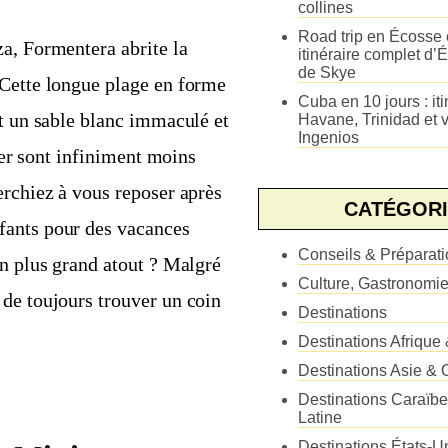
collines
Road trip en Écosse e
a, Formentera abrite la
itinéraire complet d’É
de Skye
 Cette longue plage en forme
Cuba en 10 jours : iti
nt un sable blanc immaculé et
Havane, Trinidad et v
Ingenios
lier sont infiniment moins
erchiez à vous reposer après
CATÉGORI
fants pour des vacances
Conseils & Préparat
on plus grand atout ? Malgré
Culture, Gastronomi
 de toujours trouver un coin
Destinations
Destinations Afrique
Destinations Asie & 
Destinations Caraïb
Latine
Destinations États-