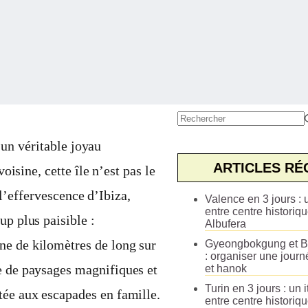
Aucun
résultat
 un véritable joyau
ARTICLES RÉ
isine, cette île n’est pas le
 l’effervescence d’Ibiza,
Valence en 3 jours : u
entre centre historiqu
up plus paisible :
Albufera
ne de kilomètres de long sur
Gyeongbokgung et B
: organiser une journ
ge de paysages magnifiques et
et hanok
Turin en 3 jours : un i
tée aux escapades en famille.
entre centre historiq