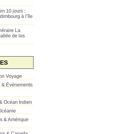
n 10 jours :
dimbourg à l’île
néraire La
allée de los
ES
ion Voyage
e & Événements
 & Océan Indien
Océanie
es & Amérique
Unis & Canada