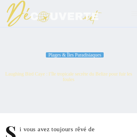
Passer
au
contenu
Plages & Îles Paradisiaques
Laughing Bird Caye : l’île tropicale secrète du Belize pour fuir les
foules
S
i vous avez toujours rêvé de