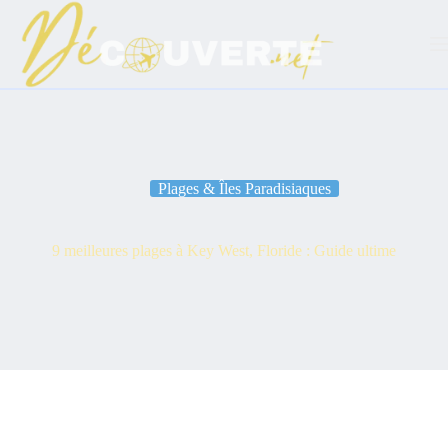
Passer
au
contenu
Plages & Îles Paradisiaques
9 meilleures plages à Key West, Floride : Guide ultime