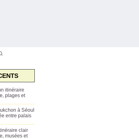
CENTS
n itinéraire
e, plages et
ukchon à Séoul
ée entre palais
tinéraire clair
ue, musées et