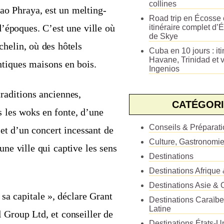
collines
hao Phraya, est un melting-
Road trip en Écosse e
d’époques. C’est une ville où
itinéraire complet d’É
de Skye
chelin, où des hôtels
Cuba en 10 jours : iti
Havane, Trinidad et v
ntiques maisons en bois.
Ingenios
raditions anciennes,
CATÉGORI
 les woks en fonte, d’une
Conseils & Préparat
 et d’un concert incessant de
Culture, Gastronomi
ne ville qui captive les sens
Destinations
Destinations Afrique
Destinations Asie & 
 sa capitale », déclare Grant
Destinations Caraïb
Latine
 Group Ltd, et conseiller de
Destinations États-