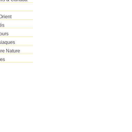
Orient
tés
ours
siaques
re Nature
res