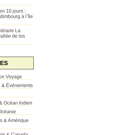
n 10 jours :
dimbourg à l’île
néraire La
allée de los
ES
ion Voyage
e & Événements
 & Océan Indien
Océanie
es & Amérique
Unis & Canada