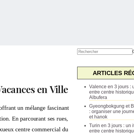
Aucun
résultat
ARTICLES RÉ
Vacances en Ville
Valence en 3 jours : u
entre centre historiqu
Albufera
Gyeongbokgung et B
 offrant un mélange fascinant
: organiser une journ
et hanok
tion. En parcourant ses rues,
Turin en 3 jours : un i
uxueux centre commercial du
entre centre historiq