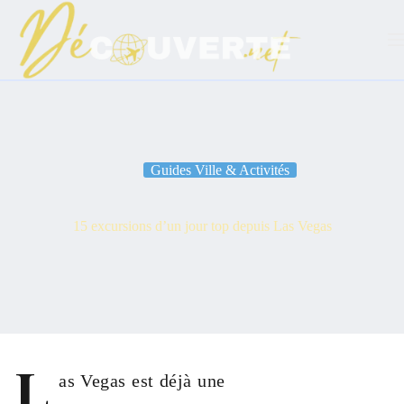
Passer
au
contenu
Guides Ville & Activités
15 excursions d’un jour top depuis Las Vegas
L
as Vegas est déjà une