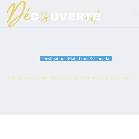
Passer
au
contenu
Destinations États-Unis & Canada
Échappez aux foules dans ce parc national méconnu du Canada