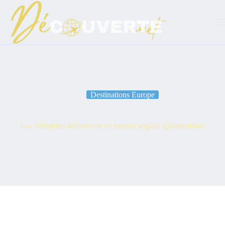
Passer
au
contenu
Destinations Europe
Les cinéphiles découvrent ce manoir anglais époustouflant