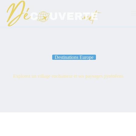
Passer
au
contenu
Destinations Europe
Explorez un village enchanteur et ses paysages pyrénéens