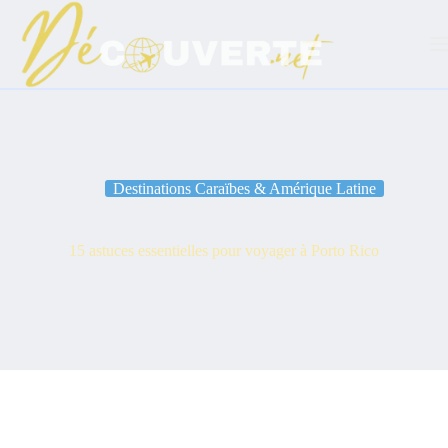
Passer
au
contenu
Destinations Caraïbes & Amérique Latine
15 astuces essentielles pour voyager à Porto Rico