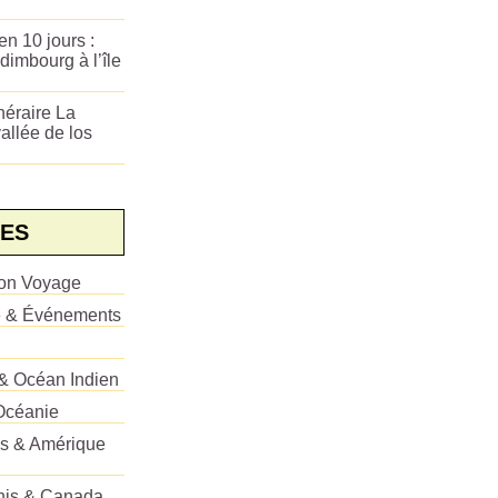
n 10 jours :
dimbourg à l’île
néraire La
allée de los
ES
ion Voyage
e & Événements
 & Océan Indien
Océanie
es & Amérique
Unis & Canada