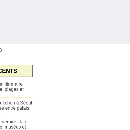
CENTS
n itinéraire
e, plages et
ukchon à Séoul
ée entre palais
tinéraire clair
ue, musées et