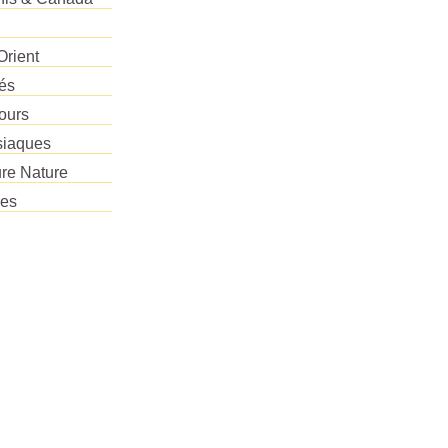
Orient
tés
ours
siaques
re Nature
res