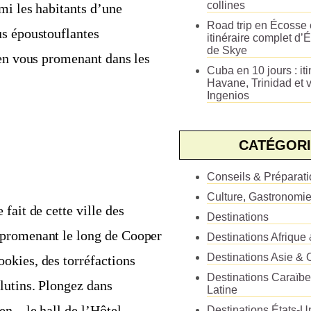
collines
mi les habitants d’une
Road trip en Écosse e
us époustouflantes
itinéraire complet d’É
de Skye
 en vous promenant dans les
Cuba en 10 jours : iti
Havane, Trinidad et v
Ingenios
CATÉGORI
Conseils & Préparat
Culture, Gastronomi
fait de cette ville des
Destinations
 promenant le long de Cooper
Destinations Afrique
Destinations Asie & 
okies, des torréfactions
Destinations Caraïb
lutins. Plongez dans
Latine
n – le hall de l’Hôtel
Destinations États-