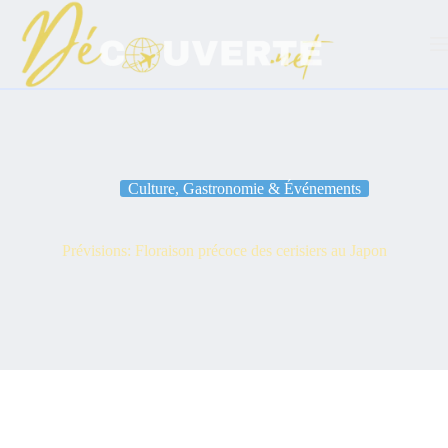
Passer
au
contenu
Culture, Gastronomie & Événements
Prévisions: Floraison précoce des cerisiers au Japon