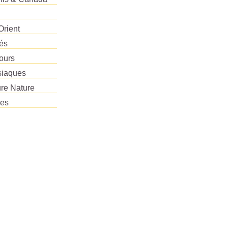
Orient
tés
ours
siaques
re Nature
res