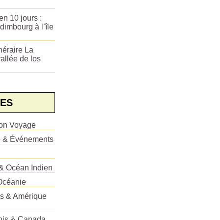
n 10 jours :
dimbourg à l’île
néraire La
allée de los
ES
ion Voyage
e & Événements
 & Océan Indien
Océanie
es & Amérique
Unis & Canada