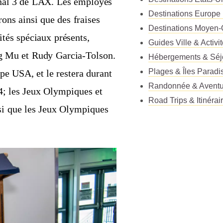
inal 3 de LAX. Les employés
Destinations Europe
rons ainsi que des fraises
Destinations Moyen-
ités spéciaux présents,
Guides Ville & Activi
ng Mu et Rudy Garcia-Tolson.
Hébergements & Séj
Plages & Îles Paradi
ipe USA, et le restera durant
Randonnée & Aventu
4; les Jeux Olympiques et
Road Trips & Itinérai
si que les Jeux Olympiques