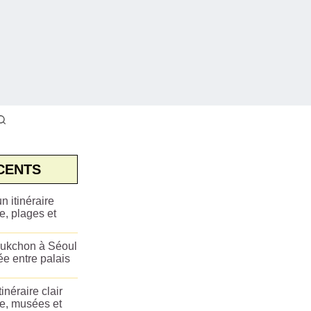
CENTS
n itinéraire
e, plages et
ukchon à Séoul
ée entre palais
tinéraire clair
ue, musées et