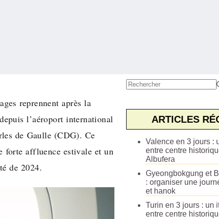
Aucun
ages reprennent après la
résultat
depuis l’aéroport international
ARTICLES RÉ
rles de Gaulle (CDG). Ce
Valence en 3 jours : u
e forte affluence estivale et un
entre centre historiqu
Albufera
té de 2024.
Gyeongbokgung et B
: organiser une journ
et hanok
Turin en 3 jours : un i
entre centre historiq