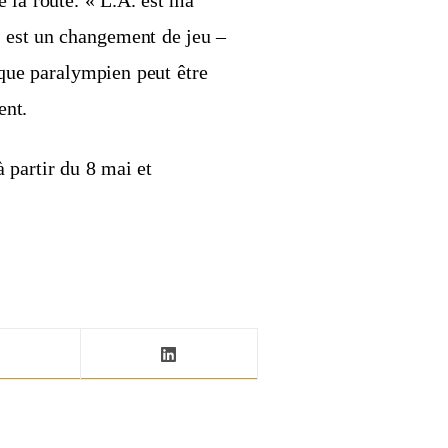
e la route. « L.A. est ma
is est un changement de jeu –
 que paralympien peut être
ent.
 partir du 8 mai et