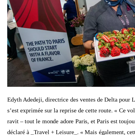
Edyth Adedeji, directrice des ventes de Delta pour 
s’est exprimée sur la reprise de cette route. « Ce v
ravit – tout le monde adore Paris, et Paris est toujo
déclaré à _Travel + Leisure_. « Mais également, cett