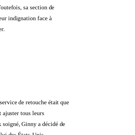
outefois, sa section de
eur indignation face à
r.
service de retouche était que
t ajuster tous leurs
k soigné, Ginny a décidé de
elui des États-Unis.