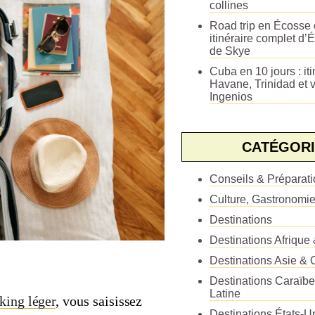
collines
Road trip en Écosse e
itinéraire complet d’É
de Skye
Cuba en 10 jours : iti
Havane, Trinidad et v
Ingenios
CATÉGORI
Conseils & Préparat
Culture, Gastronomi
Destinations
Destinations Afrique
Destinations Asie & 
Destinations Caraïb
Latine
king léger
, vous saisissez
Destinations États-