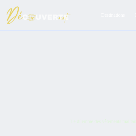
Passer
au
contenu
Destinations
Le dilemme des vêtements mal tail