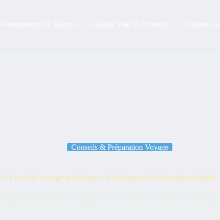
Hébergements & Séjours
Guides Ville & Activités
Culture, G
Conseils & Préparation Voyage
Un hack de voyage qui choque : le dilemme des vêtements mal taillés
lés peut transformer vos voyages en cauchemar. Comment éviter ce piège