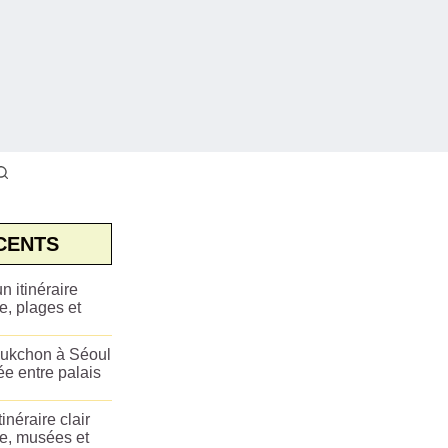
CENTS
n itinéraire
e, plages et
ukchon à Séoul
ée entre palais
tinéraire clair
ue, musées et