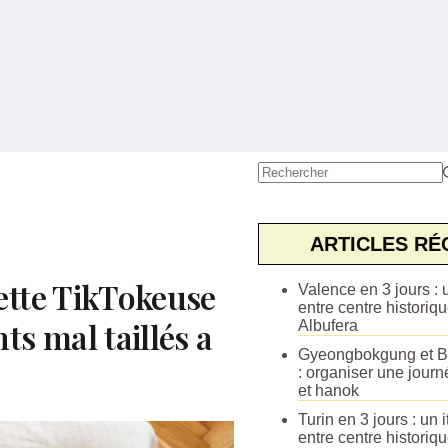
Aucun
résultat
ARTICLES RÉ
ette TikTokeuse
Valence en 3 jours : u
entre centre historiqu
ts mal taillés a
Albufera
Gyeongbokgung et B
: organiser une journ
et hanok
Turin en 3 jours : un i
entre centre historiq