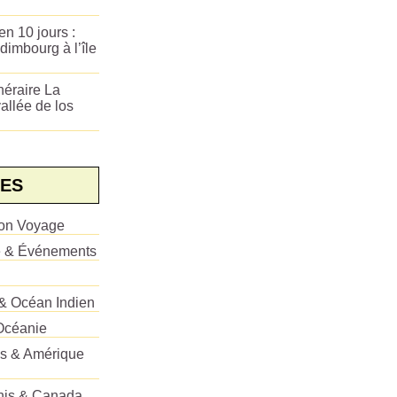
n 10 jours :
dimbourg à l’île
néraire La
allée de los
ES
ion Voyage
e & Événements
 & Océan Indien
Océanie
es & Amérique
Unis & Canada