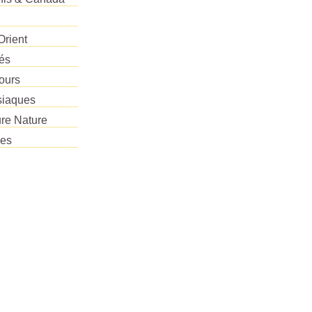
Orient
tés
ours
siaques
re Nature
res