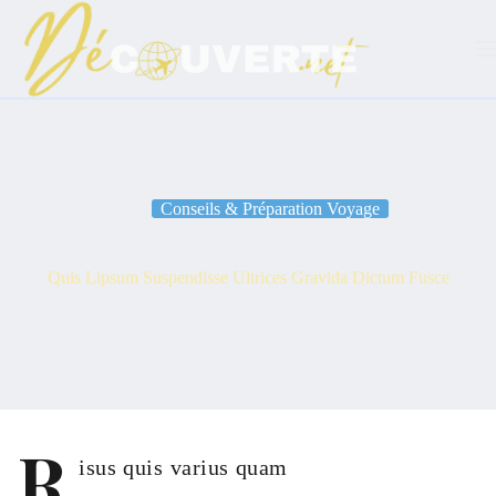
Passer
au
contenu
Conseils & Préparation Voyage
Quis Lipsum Suspendisse Ultrices Gravida Dictum Fusce
R
isus quis varius quam