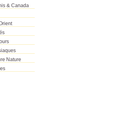
Unis & Canada
Orient
tés
ours
siaques
re Nature
res