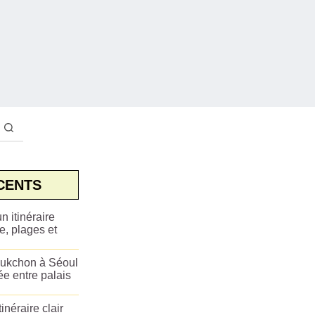
CENTS
n itinéraire
e, plages et
ukchon à Séoul
ée entre palais
tinéraire clair