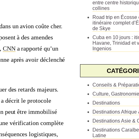
entre centre historiq
collines
Road trip en Écosse e
itinéraire complet d’É
dans un avion coûte cher.
de Skye
xposent à des amendes
Cuba en 10 jours : iti
Havane, Trinidad et v
9,
CNN
a rapporté qu’un
Ingenios
enne après avoir déclenché
CATÉGORI
Conseils & Préparat
uer des retards majeurs.
Culture, Gastronomi
a décrit le protocole
Destinations
on peut être immobilisé
Destinations Afrique
Destinations Asie & 
une vérification complète
Destinations Caraïb
nséquences logistiques,
Latine