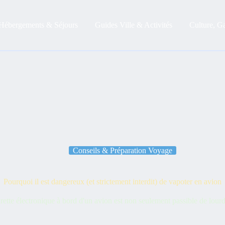
Hébergements & Séjours
Guides Ville & Activités
Culture, G
Conseils & Préparation Voyage
Pourquoi il est dangereux (et strictement interdit) de vapoter en avion
rette électronique à bord d'un avion est non seulement passible de lo