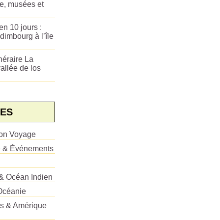
ue, musées et
n 10 jours :
dimbourg à l’île
néraire La
allée de los
ES
ion Voyage
e & Événements
 & Océan Indien
Océanie
es & Amérique