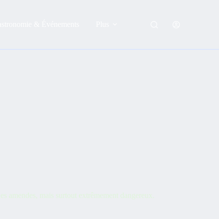
astronomie & Événements
Plus
urdes amendes, mais surtout extrêmement dangereux.