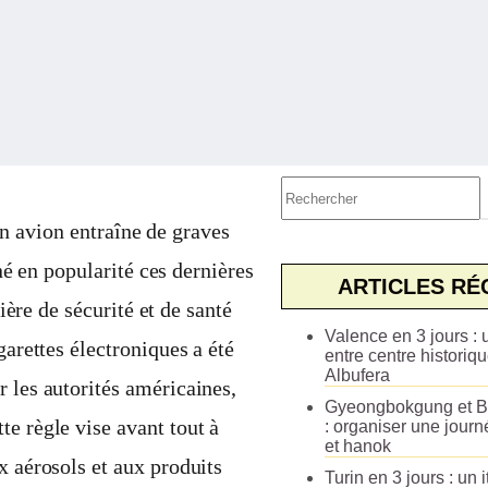
Aucun
résultat
un avion entraîne de graves
é en popularité ces dernières
ARTICLES RÉ
ère de sécurité et de santé
Valence en 3 jours : u
garettes électroniques a été
entre centre historiqu
Albufera
r les autorités américaines,
Gyeongbokgung et B
te règle vise avant tout à
: organiser une journ
et hanok
x aérosols et aux produits
Turin en 3 jours : un i