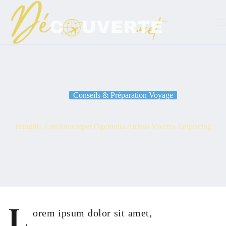
Passer
au
contenu
Conseils & Préparation Voyage
Fringilla Estullamcorper Ogetnulla Atrisus Viverra Adipiscing
L
orem ipsum dolor sit amet,